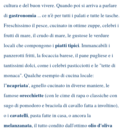
cultura e del buon vivere. Quando poi si arriva a parlare
gastronomia
di
... ce n'è per tutti i palati e tutte le tasche.
Freschissimo il pesce, cucinato in ottime zuppe, celebri i
frutti di mare, il crudo di mare, le gustose le verdure
piatti tipici
locali che compongono i
. Immancabili i
panzerotti fritti, la focaccia barese, il pane pugliese e i
tantissimi dolci, come i celebri pasticciotti e le "tette di
monaca". Qualche esempio di cucina locale:
ncapriata
l''
', agnello cucinato in diverse maniere, le
orecchiette
famose
(con le cime di rapa o classiche con
sugo di pomodoro e braciola di cavallo fatta a involtino),
cavatelli
o i
, pasta fatte in casa, o ancora la
melanzanata
olio d'oliva
, il tutto condito dall'ottimo