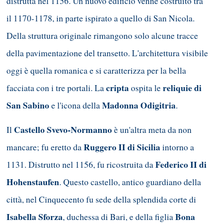
distrutta nel 1156. Un nuovo edificio venne costruito tra
il 1170-1178, in parte ispirato a quello di San Nicola.
Della struttura originale rimangono solo alcune tracce
della pavimentazione del transetto. L'architettura visibile
oggi è quella romanica e si caratterizza per la bella
cripta
reliquie di
facciata con i tre portali. La
ospita le
San Sabino
Madonna Odigitria
e l'icona della
.
Castello Svevo-Normanno
Il
è un'altra meta da non
Ruggero II di Sicilia
mancare; fu eretto da
intorno a
Federico II di
1131. Distrutto nel 1156, fu ricostruita da
Hohenstaufen
. Questo castello, antico guardiano della
città, nel Cinquecento fu sede della splendida corte di
Isabella Sforza
Bona
, duchessa di Bari, e della figlia