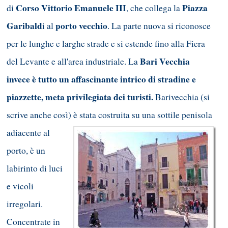
Corso Vittorio Emanuele III
Piazza
di
, che collega la
Garibald
porto vecchio
i al
. La parte nuova si riconosce
per le lunghe e larghe strade e si estende fino alla Fiera
Bari Vecchia
del Levante e all'area industriale. La
invece è tutto un affascinante intrico di stradine e
piazzette, meta privilegiata dei turisti.
Barivecchia (si
scrive anche così) è sta
ta costruita su una sottile penisola
adiacente al
porto, è un
labirinto di luci
e vicoli
irregolari.
Concentrate in