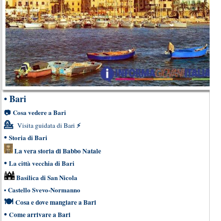
•
Bari
📷
Cosa vedere a Bari
💁
⚡
Visita guidata di Bari
•
Storia di Bari
La vera storia di Babbo Natale
•
La città vecchia di Bari
Basilica di San Nicola
•
Castello Svevo-Normanno
🍽
Cosa e dove mangiare a Bari
•
Come arrivare a Bari