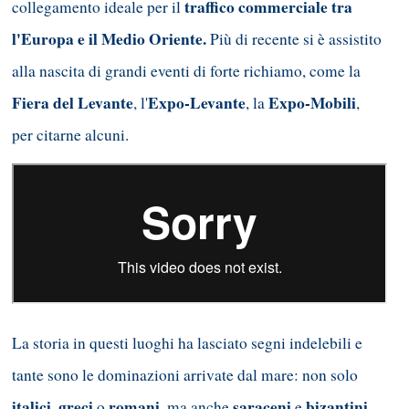
traffico commerciale tra
collegamento ideale per il
l'Europa e il Medio Oriente.
Più di recente si è assistito
alla nascita di grandi eventi di forte richiamo, come la
Fiera del Levante
Expo-Levante
Expo-Mobili
, l'
, la
,
per citarne alcuni.
La storia in questi luoghi ha lasciato segni indelebili e
tante sono le dominazioni arrivate dal mare: non solo
italici
greci
romani
saraceni
bizantini
,
o
, ma anche
e