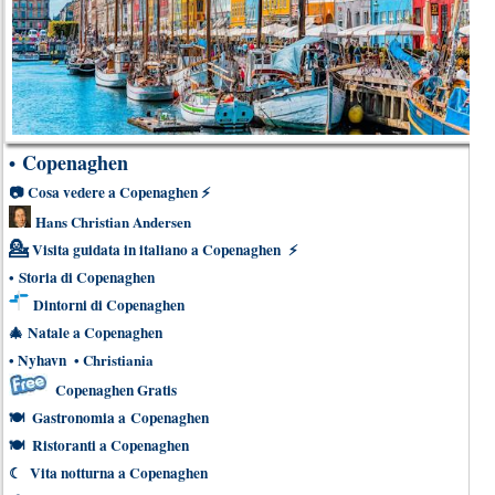
Copenaghen
•
📷
Cosa vedere a Copenaghen
⚡
Hans Christian Andersen
💁
Visita guidata in italiano a Copenaghen
⚡
•
Storia di Copenaghen
Dintorni di Copenaghen
🎄
Natale a Copenaghen
•
Nyhavn
•
Christiania
Copenaghen Gratis
🍽
Gastronomia a Copenaghen
🍽
Ristoranti a Copenaghen
☾
Vita notturna a Copenaghen