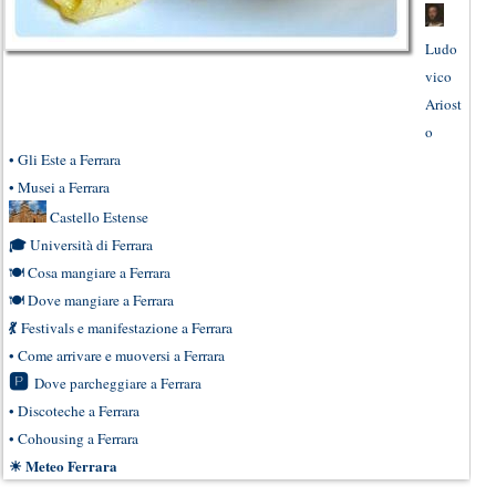
Ludo
vico
Ariost
o
•
Gli Este a Ferrara
•
Musei a Ferrara
Castello Estense
🎓
Università di Ferrara
🍽
Cosa mangiare a Ferrara
🍽
Dove mangiare a Ferrara
💃
Festivals e manifestazione a Ferrara
•
Come arrivare e muoversi a Ferrara
🅿
Dove parcheggiare a Ferrara
•
Discoteche a Ferrara
•
Cohousing a Ferrara
☀
Meteo Ferrara