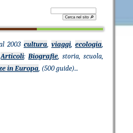
Cerca nel sito 🔎︎
Dal 2003
cultura
,
viaggi
,
ecologia
,
0
Articoli
:
Biografie
, storia, scuola,
ze in Europa
, (500 guide)
...