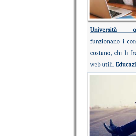
Università on
funzionano i cor
costano, chi li fr
web utili.
Educaz