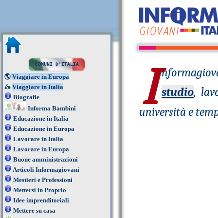
I
COMUNI D'ITALIA
nformagiov
🌎
Viaggiare in Europa
🛵
Viaggiare in Italia
studio
, la
Biografie
Informa Bambini
università e temp
Educazione in Italia
Educazione in Europa
Lavorare in Italia
Lavorare in Europa
Buone amministrazioni
Articoli Informagiovani
Mestieri e Professioni
Mettersi in Proprio
Idee imprenditoriali
Mettere su casa