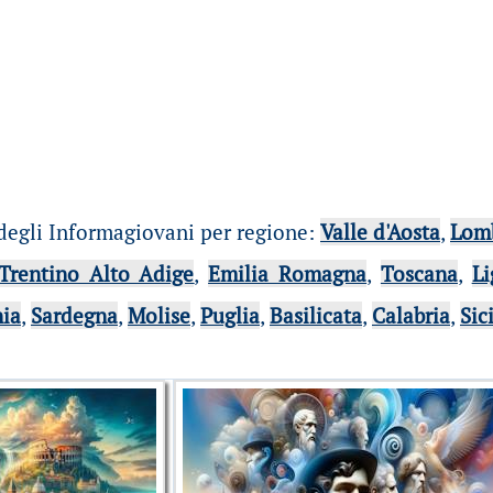
degli Informagiovani per regione
:
Valle d'Aosta
,
Lom
Trentino Alto Adige
,
Emilia Romagna
,
Toscana
,
Li
ia
,
Sardegna
,
Molise
,
Puglia
,
Basilicata
,
Calabria
,
Sic