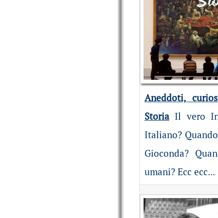
Aneddoti, curios
Storia
Il vero I
Italiano? Quando 
Gioconda? Quant
umani? Ecc ecc...