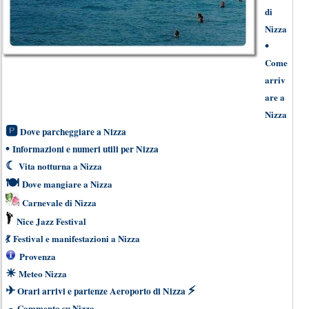
di
Nizza
•
Come
arriv
are a
Nizza
🅿
Dove parcheggiare a Nizza
•
Informazioni e numeri utili per Nizza
☾
Vita notturna a Nizza
🍽
Dove mangiare a Nizza
Carnevale di Nizza
Nice Jazz Festival
💃
Festival e manifestazioni a Nizza
Provenza
☀
Meteo Nizza
✈
⚡
Orari arrivi e partenze Aeroporto di Nizza
☁
Commenta su Nizza