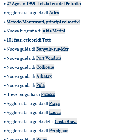
•
27 Agosto 1959 - Inizia l'era del Petrolio
•
Aggiornata la guida di
Arles
•
Metodo Montessori, principi educativi
•
Nuova biografia di
Alda Merini
•
101 frasi celebri di Totò
•
Nuova guida di
Banyuls-sur-Mer
•
Nuova guida di
Port Vendres
•
Nuova guida di
Collioure
•
Nuova guida di
Arbatax
•
Nuova guida di
Pula
•
Breve biografia di
Picasso
•
Aggiornata la guida di
Praga
•
Aggiornata la guida di
Lucca
•
Aggiornata la guida della
Costa Brava
•
Aggiornata la guida di
Perpignan
•
Nuova guida di
Barga