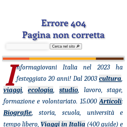
Errore 404
Pagina non corretta
Cerca nel sito 🔎︎
I
nformagiovani
Italia nel 2023 ha
festeggiato 20 anni! Dal 2003
cultura
,
viaggi
,
ecologia
,
studio
, lavoro, stage,
formazione e volontariato. 15.000
Articoli
:
Biografie
, storia, scuola, università e
tempo libero,
Viaggi in Italia
(400 guide) e