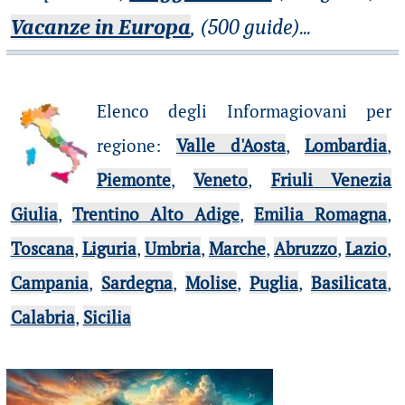
Vacanze in Europa
, (500 guide)
...
Elenco degli Informagiovani per
regione
:
Valle d'Aosta
,
Lombardia
,
Piemonte
,
Veneto
,
Friuli Venezia
Giulia
,
Trentino Alto Adige
,
Emilia Romagna
,
Toscana
,
Liguria
,
Umbria
,
Marche
,
Abruzzo
,
Lazio
,
Campania
,
Sardegna
,
Molise
,
Puglia
,
Basilicata
,
Calabria
,
Sicilia