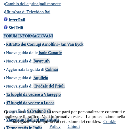
•
Cambio delle principali monete
•
Ultim'ora di Televideo Rai
Inter Rail
Siti Utili
FORUM INFORMAGIOVANI
•
Ritratto dei Coniugi Arnolfini - Jan Van Eyck
•
Nuova guida delle
Isole Canarie
•
Nuova guida di
Bayreuth
•
Aggiornata la guida di
Colmar
•
Nuova guida di
Aquileia
•
Nuova guida di
Cividale del Friuli
•
15 luoghi da vedere a Viareggio
•
47 luoghi da vedere a Lucca
•
Biografia di
Salvador Dalì
Questo sito usa cookies di terze parti per personalizzare contenuti e
analizzare il traffico. Vedi informativa estesa. La prosecuzione nella
•
Viaggiatori italiani nella storia
navigazione comporta l'accettazione dei cookies.
Cookie
Policy
Chiudi
•
Terme gratis in Italia