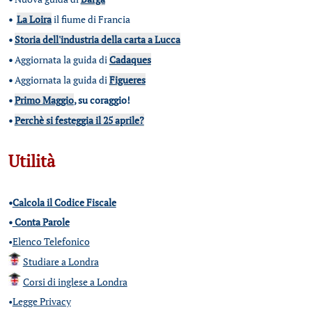
•
La Loira
il fiume di Francia
•
Storia dell'industria della carta a Lucca
•
Aggiornata la guida di
Cadaques
•
Aggiornata la guida di
Figueres
•
Primo Maggio
, su coraggio!
•
Perchè si festeggia il 25 aprile?
Utilità
•
Calcola il Codice Fiscale
•
Conta Parole
•
Elenco Telefonico
Studiare a Londra
Corsi di inglese a Londra
•
Legge Privacy