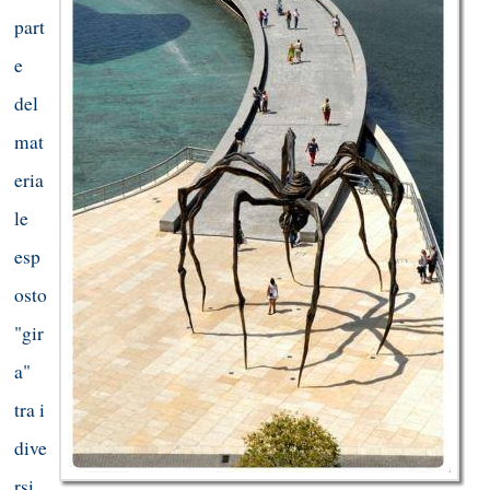
part
e
del
mat
eria
le
esp
osto
"gir
a"
tra i
dive
rsi