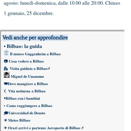
agosto: lunedì-domenica, dalle 10.00 alle 20:00. Chiuso
1 gennaio, 25 dicembre.
Vedi anche per approfondire
•
Bilbao: la guida
Il museo Guggenheim a Bilbao
📷
Cosa vedere a Bilbao
💁
Visita guidata a Bilbao
⚡
Miguel de Unamuno
🍽
Dove mangiare a Bilbao
☾
Vita notturna a Bilbao
•
Bilbao con i bambini
•
Come raggiungere a Bilbao
🎓
Universidad de Deusto
☀
Meteo Bilbao
✈
Orari arrivi e partenze Aeroporto di Bilbao
⚡