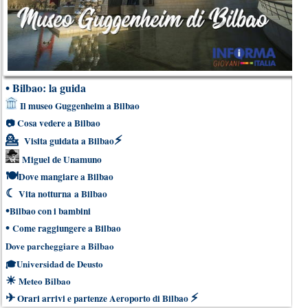
•
Bilbao: la guida
Il museo Guggenheim a Bilbao
📷
Cosa vedere a Bilbao
💁
⚡
Visita guidata a Bilbao
Miguel de Unamuno
🍽
Dove mangiare a Bilbao
☾
Vita notturna a Bilbao
•
Bilbao con i bambini
•
Come raggiungere a Bilbao
Dove parcheggiare a Bilbao
🎓
Universidad de Deusto
☀
Meteo Bilbao
✈
⚡
Orari arrivi e partenze Aeroporto di Bilbao