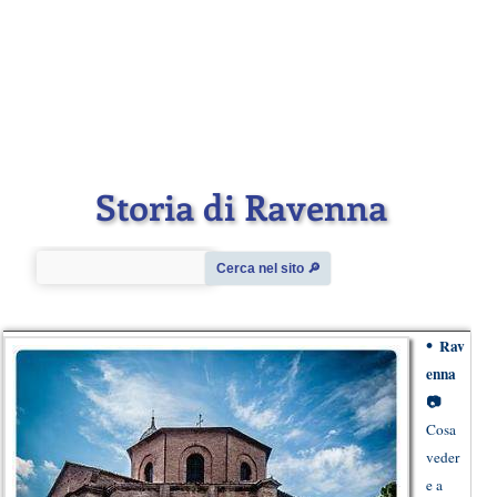
Storia di Ravenna
Cerca nel sito 🔎︎
•
Rav
enna
📷
Cosa
veder
e a