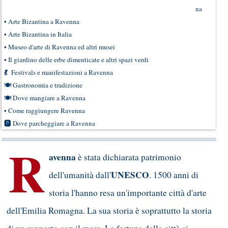
na
•
Arte Bizantina a Ravenna
•
Arte Bizantina in Italia
•
Museo d'arte di Ravenna ed altri musei
•
Il giardino delle erbe dimenticate e altri spazi verdi
💃
Festivals e manifestazioni a Ravenna
🍽
Gastronomia e tradizione
🍽
Dove mangiare a Ravenna
•
Come raggiungere Ravenna
🅿
Dove parcheggiare a Ravenna
R
avenna
è stata dichiarata patrimonio
UNESCO
dell'umanità dall'
. 1500 anni di
storia l'hanno resa un'importante città d'arte
dell'Emilia Romagna. La sua storia è soprattutto la storia