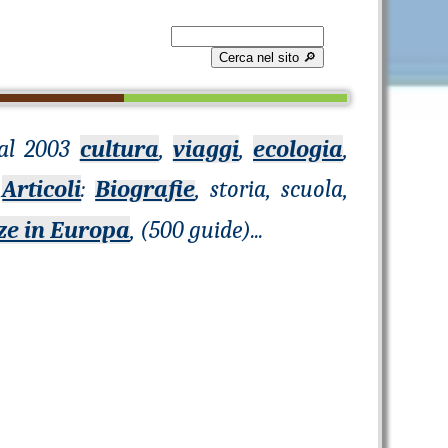
Cerca nel sito 🔎︎
Dal 2003
cultura
,
viaggi
,
ecologia
,
0
Articoli
:
Biografie
, storia, scuola,
ze in Europa
, (500 guide)
...