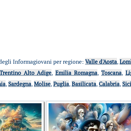
degli Informagiovani per regione
:
Valle d'Aosta
,
Lom
Trentino Alto Adige
,
Emilia Romagna
,
Toscana
,
Li
ia
,
Sardegna
,
Molise
,
Puglia
,
Basilicata
,
Calabria
,
Sic