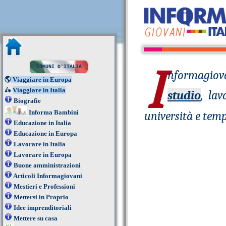
I
COMUNI D'ITALIA
nformagiov
🌎
Viaggiare in Europa
🛵
Viaggiare in Italia
studio
, la
Biografie
Informa Bambini
università e temp
Educazione in Italia
Educazione in Europa
Lavorare in Italia
Lavorare in Europa
Buone amministrazioni
Articoli Informagiovani
Mestieri e Professioni
Mettersi in Proprio
Idee imprenditoriali
Mettere su casa