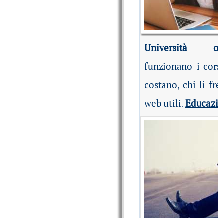
Università on
funzionano i cor
costano, chi li fr
web utili.
Educaz