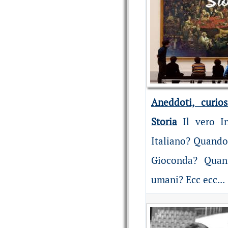
Aneddoti, curios
Storia
Il vero I
Italiano? Quando 
Gioconda? Quant
umani? Ecc ecc...