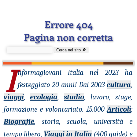
Errore 404
Pagina non corretta
Cerca nel sito 🔎︎
I
nformagiovani
Italia nel 2023 ha
festeggiato 20 anni! Dal 2003
cultura
,
viaggi
,
ecologia
,
studio
, lavoro, stage,
formazione e volontariato. 15.000
Articoli
:
Biografie
, storia, scuola, università e
tempo libero,
Viaggi in Italia
(400 guide) e