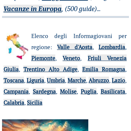
Vacanze in Europa
, (500 guide)
...
Elenco degli Informagiovani per
regione
:
Valle d'Aosta
,
Lombardia
,
Piemonte
,
Veneto
,
Friuli Venezia
Giulia
,
Trentino Alto Adige
,
Emilia Romagna
,
Toscana
,
Liguria
,
Umbria
,
Marche
,
Abruzzo
,
Lazio
,
Campania
,
Sardegna
,
Molise
,
Puglia
,
Basilicata
,
Calabria
,
Sicilia