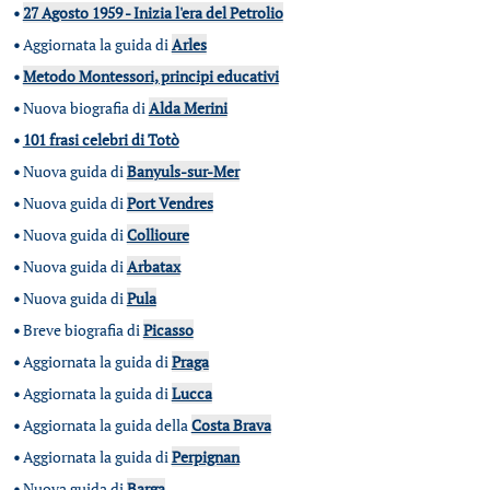
•
27 Agosto 1959 - Inizia l'era del Petrolio
•
Aggiornata la guida di
Arles
•
Metodo Montessori, principi educativi
•
Nuova biografia di
Alda Merini
•
101 frasi celebri di Totò
•
Nuova guida di
Banyuls-sur-Mer
•
Nuova guida di
Port Vendres
•
Nuova guida di
Collioure
•
Nuova guida di
Arbatax
•
Nuova guida di
Pula
•
Breve biografia di
Picasso
•
Aggiornata la guida di
Praga
•
Aggiornata la guida di
Lucca
•
Aggiornata la guida della
Costa Brava
•
Aggiornata la guida di
Perpignan
•
Nuova guida di
Barga