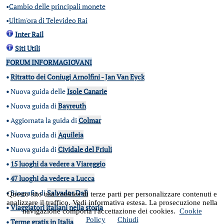
•
Cambio delle principali monete
•
Ultim'ora di Televideo Rai
Inter Rail
Siti Utili
FORUM INFORMAGIOVANI
•
Ritratto dei Coniugi Arnolfini - Jan Van Eyck
•
Nuova guida delle
Isole Canarie
•
Nuova guida di
Bayreuth
•
Aggiornata la guida di
Colmar
•
Nuova guida di
Aquileia
•
Nuova guida di
Cividale del Friuli
•
15 luoghi da vedere a Viareggio
•
47 luoghi da vedere a Lucca
•
Biografia di
Salvador Dalì
Questo sito usa cookies di terze parti per personalizzare contenuti e
analizzare il traffico. Vedi informativa estesa. La prosecuzione nella
•
Viaggiatori italiani nella storia
navigazione comporta l'accettazione dei cookies.
Cookie
Policy
Chiudi
•
Terme gratis in Italia