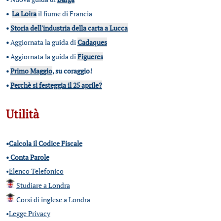
•
La Loira
il fiume di Francia
•
Storia dell'industria della carta a Lucca
•
Aggiornata la guida di
Cadaques
•
Aggiornata la guida di
Figueres
•
Primo Maggio
, su coraggio!
•
Perchè si festeggia il 25 aprile?
Utilità
•
Calcola il Codice Fiscale
•
Conta Parole
•
Elenco Telefonico
Studiare a Londra
Corsi di inglese a Londra
•
Legge Privacy