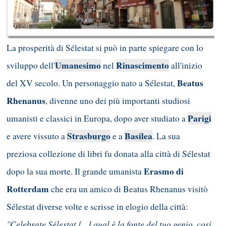
La prosperità di Sélestat si può in parte spiegare con lo
Umanesimo
Rinascimento
sviluppo dell'
nel
all'inizio
Beatus
del XV secolo. Un personaggio nato a Sélestat,
Rhenanus
, divenne uno dei più importanti studiosi
Parigi
umanisti e classici in Europa, dopo aver studiato a
Strasburgo
Basilea
e avere vissuto a
e a
. La sua
preziosa collezione di libri fu donata alla città di Sélestat
Erasmo di
dopo la sua morte. Il grande umanista
Rotterdam
che era un amico di Beatus Rhenanus visitò
Sélestat diverse volte e scrisse in elogio della città:
"Celebrate Sélestat [...] qual è la fonte del tuo genio, così