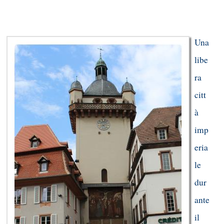
Una
libe
ra
citt
à
imp
eria
le
dur
ante
il