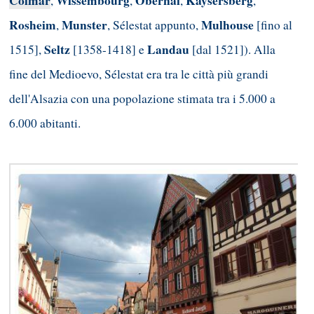
Colmar
Wissembourg
Obernai
Kaysersberg
,
,
,
,
Rosheim
Munster
Mulhouse
,
, Sélestat appunto,
[fino al
Seltz
Landau
1515],
[1358-1418] e
[dal 1521]). Alla
fine del Medioevo, Sélestat era tra le città più grandi
dell'Alsazia con una popolazione stimata tra i 5.000 a
6.000 abitanti.