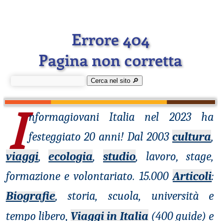
Errore 404
Pagina non corretta
Cerca nel sito 🔎︎
I
nformagiovani
Italia nel 2023 ha
festeggiato 20 anni! Dal 2003
cultura
,
viaggi
,
ecologia
,
studio
, lavoro, stage,
formazione e volontariato. 15.000
Articoli
:
Biografie
, storia, scuola, università e
tempo libero,
Viaggi in Italia
(400 guide) e