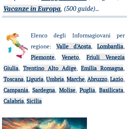
Vacanze in Europa
, (500 guide)
...
Elenco degli Informagiovani per
regione
:
Valle d'Aosta
,
Lombardia
,
Piemonte
,
Veneto
,
Friuli Venezia
Giulia
,
Trentino Alto Adige
,
Emilia Romagna
,
Toscana
,
Liguria
,
Umbria
,
Marche
,
Abruzzo
,
Lazio
,
Campania
,
Sardegna
,
Molise
,
Puglia
,
Basilicata
,
Calabria
,
Sicilia