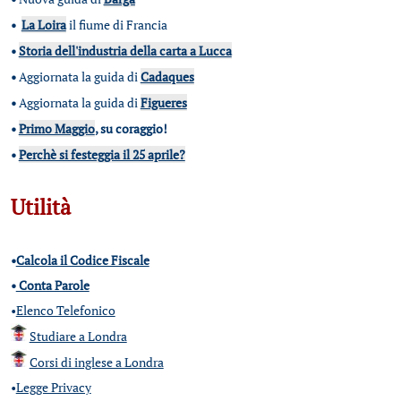
•
La Loira
il fiume di Francia
•
Storia dell'industria della carta a Lucca
•
Aggiornata la guida di
Cadaques
•
Aggiornata la guida di
Figueres
•
Primo Maggio
, su coraggio!
•
Perchè si festeggia il 25 aprile?
Utilità
•
Calcola il Codice Fiscale
•
Conta Parole
•
Elenco Telefonico
Studiare a Londra
Corsi di inglese a Londra
•
Legge Privacy