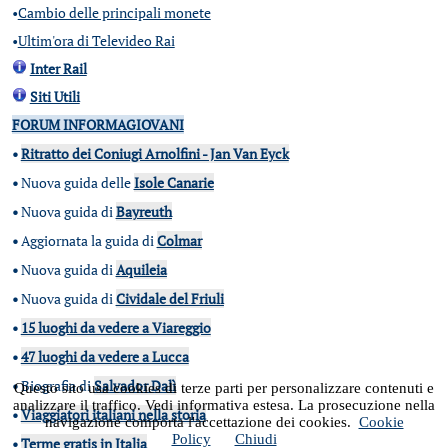
•
Cambio delle principali monete
•
Ultim'ora di Televideo Rai
Inter Rail
Siti Utili
FORUM INFORMAGIOVANI
•
Ritratto dei Coniugi Arnolfini - Jan Van Eyck
•
Nuova guida delle
Isole Canarie
•
Nuova guida di
Bayreuth
•
Aggiornata la guida di
Colmar
•
Nuova guida di
Aquileia
•
Nuova guida di
Cividale del Friuli
•
15 luoghi da vedere a Viareggio
•
47 luoghi da vedere a Lucca
•
Biografia di
Salvador Dalì
Questo sito usa cookies di terze parti per personalizzare contenuti e
analizzare il traffico. Vedi informativa estesa. La prosecuzione nella
•
Viaggiatori italiani nella storia
navigazione comporta l'accettazione dei cookies.
Cookie
Policy
Chiudi
•
Terme gratis in Italia