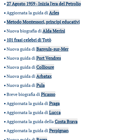
•
27 Agosto 1959 - Inizia l'era del Petrolio
•
Aggiornata la guida di
Arles
•
Metodo Montessori, principi educativi
•
Nuova biografia di
Alda Merini
•
101 frasi celebri di Totò
•
Nuova guida di
Banyuls-sur-Mer
•
Nuova guida di
Port Vendres
•
Nuova guida di
Collioure
•
Nuova guida di
Arbatax
•
Nuova guida di
Pula
•
Breve biografia di
Picasso
•
Aggiornata la guida di
Praga
•
Aggiornata la guida di
Lucca
•
Aggiornata la guida della
Costa Brava
•
Aggiornata la guida di
Perpignan
•
Nuova guida di
Barga