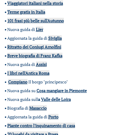
•
Viaggiatori italiani nella storia
•
Terme gratis in Italia
•
101 frasi più belle sull'Autunno
•
Nuova guida di
Lier
•
Aggiornata la guida di
Siviglia
•
Ritratto dei Coniugi Arnolfini
•
Breve biografia di Franz Kafka
•
Nuova guida di
Assisi
•
I libri nell'Antica Roma
•
Compiano
Il borgo "principesco"
•
Nuova guida su
Cosa mangiare in Piemonte
•
Nuova guida sull
a
Valle delle Loira
•
Biografia di
Masaccio
•
Aggiornata la guida di
Porto
•
Piante contro l'inquinamento di casa
•
70 luoghi da visitare a Praga