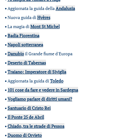
•
Aggiornata la guida della
Andalusia
•
Nuova guida di
Hyères
•
La magia di
Mont St Michel
•
Badia Fiorentina
•
Napoli sotterranea
•
Danubio
il Grande fiume d'Europa
•
Deserto di Tabernas
•
Traiano: Imperatore di Siviglia
•
Aggiornata la guida di
Toledo
•
101 cose da fare e vedere in Sardegna
•
Vogliamo parlare di diritti umani?
•
Santuario di Cristo Rei
•
Il Ponte 25 de Abril
•
Chiado, tra le strade di Pessoa
•
Duomo di Orvieto