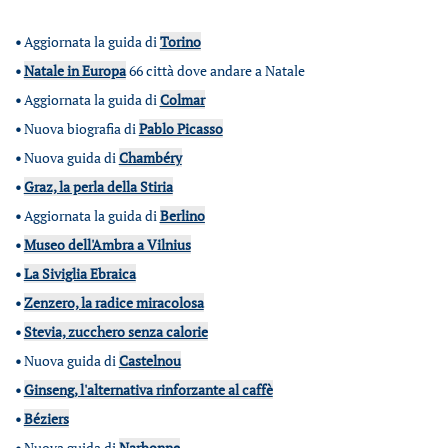
•
Aggiornata la guida di
Torino
•
Natale in Europa
66 città dove andare a Natale
•
Aggiornata la guida di
Colmar
•
Nuova biografia di
Pablo Picasso
•
Nuova guida di
Chambéry
•
Graz, la perla della Stiria
•
Aggiornata la guida di
Berlino
•
Museo dell'Ambra a Vilnius
•
La Siviglia Ebraica
•
Zenzero, la radice miracolosa
•
Stevia, zucchero senza calorie
•
Nuova guida di
Castelnou
•
Ginseng, l'alternativa rinforzante al caffè
•
Béziers
•
Nuova guida di
Narbonne