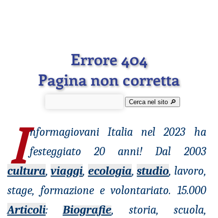
Errore 404
Pagina non corretta
Cerca nel sito 🔎︎
I
nformagiovani
Italia nel 2023 ha
festeggiato 20 anni! Dal 2003
cultura
,
viaggi
,
ecologia
,
studio
, lavoro,
stage, formazione e volontariato. 15.000
Articoli
:
Biografie
, storia, scuola,