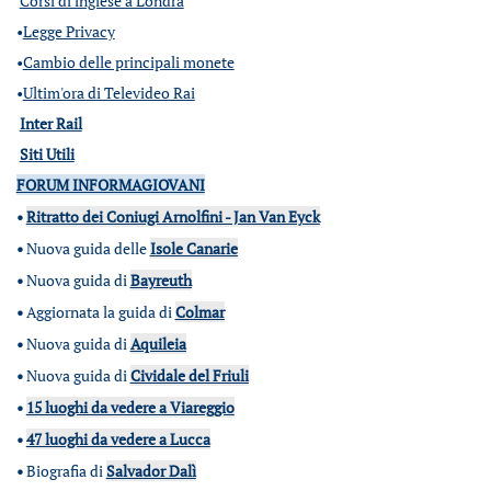
Corsi di inglese a Londra
•
Legge Privacy
•
Cambio delle principali monete
•
Ultim'ora di Televideo Rai
Inter Rail
Siti Utili
FORUM INFORMAGIOVANI
•
Ritratto dei Coniugi Arnolfini - Jan Van Eyck
•
Nuova guida delle
Isole Canarie
•
Nuova guida di
Bayreuth
•
Aggiornata la guida di
Colmar
•
Nuova guida di
Aquileia
•
Nuova guida di
Cividale del Friuli
•
15 luoghi da vedere a Viareggio
•
47 luoghi da vedere a Lucca
•
Biografia di
Salvador Dalì