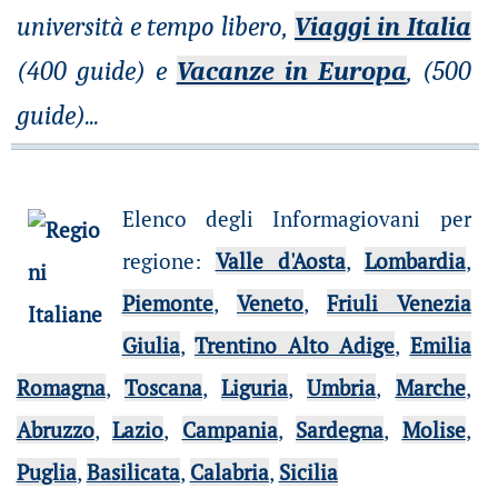
università e tempo libero,
Viaggi in Italia
(400 guide) e
Vacanze in Europa
, (500
guide)
...
Elenco degli Informagiovani per
regione
:
Valle d'Aosta
,
Lombardia
,
Piemonte
,
Veneto
,
Friuli Venezia
Giulia
,
Trentino Alto Adige
,
Emilia
Romagna
,
Toscana
,
Liguria
,
Umbria
,
Marche
,
Abruzzo
,
Lazio
,
Campania
,
Sardegna
,
Molise
,
Puglia
,
Basilicata
,
Calabria
,
Sicilia