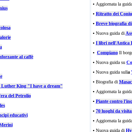
•
Aggiornata la guida
nius
•
Ritratto dei Coniu
•
Breve biografia d
colosa
•
Nuova guida di
Ass
alorie
•
I libri nell'Antic
u
•
Compiano
Il bor
nforzante al caffè
•
Nuova guida su
Co
•
Nuova guida sull
a
e
•
Biografia di
Masac
n Luther King "I have a dream"
•
Aggiornata la guida
'era del Petrolio
•
Piante contro l'in
les
•
70 luoghi da visit
cipi educativi
•
Aggiornata la guida
Merini
•
Nuova guida di
Hy