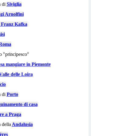
 di
Siviglia
gi Arnolfini
i Franz Kafka
isi
a Roma
go "principesco"
sa mangiare in Piemonte
Valle delle Loira
cio
 di
Porto
quinamento di casa
are a Praga
 della
Andalusia
ères