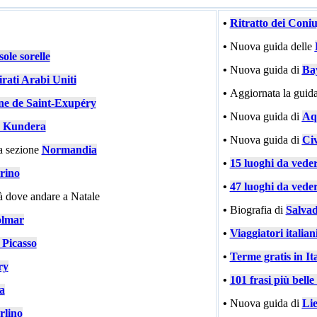
•
Ritratto dei Coni
•
Nuova guida delle
ole sorelle
•
Nuova guida di
Ba
rati Arabi Uniti
•
Aggiornata la guida
ne de Saint-Exupéry
•
Nuova guida di
Aqu
 Kundera
•
Nuova guida di
Civ
a sezione
Normandia
•
15 luoghi da vede
rino
•
47 luoghi da vede
tà dove andare a Natale
•
Biografia di
Salvad
lmar
•
Viaggiatori italiani
 Picasso
•
Terme gratis in Ita
ry
•
101 frasi più bell
ia
•
Nuova guida di
Li
rlino