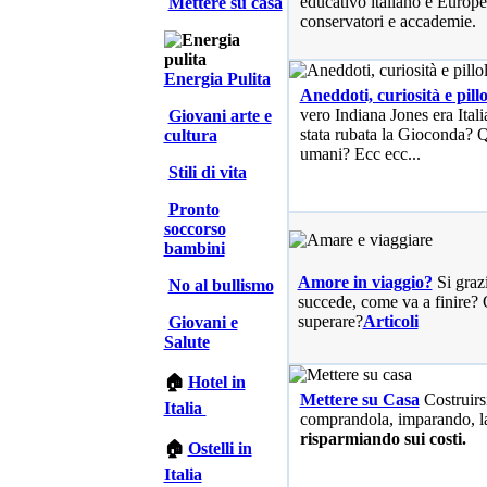
educativo italiano e Europe
Mettere su casa
conservatori e accademie.
Energia Pulita
Aneddoti, curiosità e pillo
vero Indiana Jones era Ita
Giovani arte e
stata rubata la Gioconda? Qu
cultura
umani? Ecc ecc...
Stili di vita
Pronto
soccorso
bambini
Amore in viaggio?
Si graz
No al bullismo
succede, come va a finire? 
superare?
Articoli
Giovani e
Salute
🏠
Hotel in
Mettere su Casa
Costruirs
Italia
comprandola, imparando, l
risparmiando sui costi.
🏠
Ostelli in
Italia