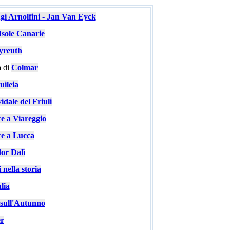
ugi Arnolfini - Jan Van Eyck
Isole Canarie
yreuth
 di
Colmar
ileia
idale del Friuli
re a Viareggio
re a Lucca
or Dalì
 nella storia
lia
e sull'Autunno
er