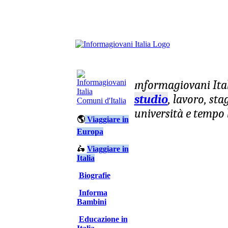
nformagiovani
Ita
I
studio
, lavoro, st
Comuni d'Italia
università e tempo 
🌎
Viaggiare in
Europa
🛵
Viaggiare in
Italia
Biografie
Informa
Bambini
Educazione in