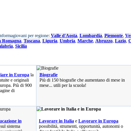
Informagiovani per regione
:
Valle d'Aosta
,
Lombardia
,
Piemonte
,
Ve
a Romagna
,
Toscana
,
Liguria
,
Umbria
,
Marche
,
Abruzzo
,
Lazio
,
C
labria
,
Sicilia
iare in Europa
la
Biografie
tuite e originali
Più di 150 biografie che aumentano di mese in
 Europa. Più di 900
mese... utili per la scuola!
pagine di
cazione in
Lavorare in Italia
e
Lavorare in Europa
 sul sistema
possibilità
, strumenti, opportunità, autonomi o