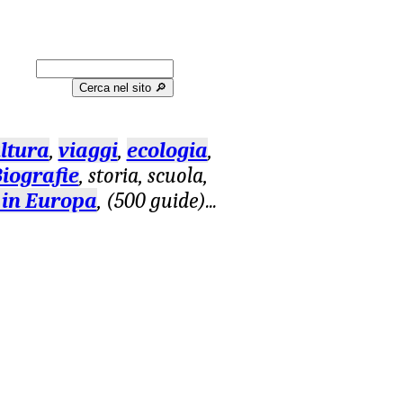
Cerca nel sito 🔎︎
ltura
,
viaggi
,
ecologia
,
iografie
, storia, scuola,
 in Europa
, (500 guide)
...