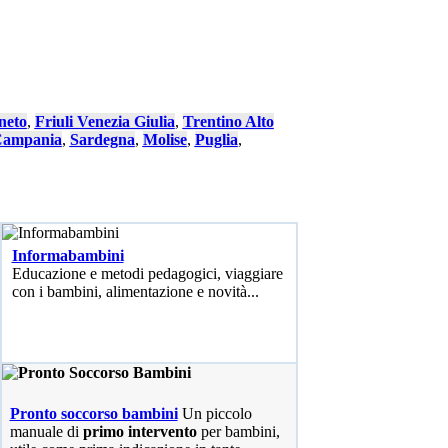
neto
,
Friuli Venezia Giulia
,
Trentino Alto
ampania
,
Sardegna
,
Molise
,
Puglia
,
Informabambini
Educazione e metodi pedagogici, viaggiare
con i bambini, alimentazione e novità...
Pronto soccorso bambini
Un piccolo
manuale di
primo intervento
per bambini,