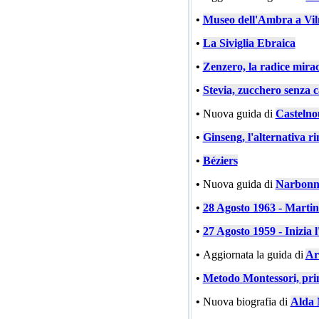
•
Museo dell'Ambra a Vil
•
La Siviglia Ebraica
•
Zenzero, la radice mira
•
Stevia, zucchero senza c
•
Nuova guida di
Castelno
•
Ginseng, l'alternativa ri
•
Béziers
•
Nuova guida di
Narbonn
•
28 Agosto 1963 - Marti
•
27 Agosto 1959 - Inizia l
•
Aggiornata la guida di
Ar
•
Metodo Montessori, prin
•
Nuova biografia di
Alda 