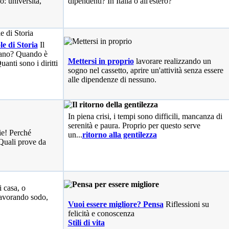
o: università,
dipendenti? In Italia o all'estero?
le di Storia
Il
liano? Quando è
Mettersi in proprio
lavorare realizzando un
anti sono i diritti
sogno nel cassetto, aprire un'attività senza essere
alle dipendenze di nessuno.
In piena crisi, i tempi sono difficili, mancanza di
serenità e paura. Proprio per questo serve
ie! Perché
un...
ritorno alla gentilezza
Quali prove da
i casa, o
avorando sodo,
Vuoi essere migliore? Pensa
Riflessioni su
felicità e conoscenza
Stili di vita