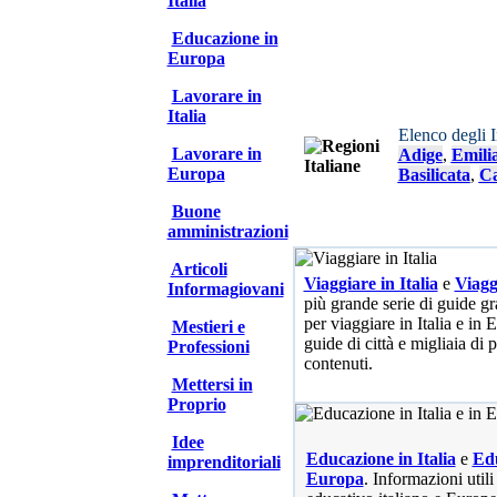
Italia
Educazione in
Europa
Lavorare in
Italia
Elenco degli 
Lavorare in
Adige
,
Emili
Europa
Basilicata
,
Ca
Buone
amministrazioni
Articoli
Viaggiare in Italia
e
Viagg
Informagiovani
più grande serie di guide gra
per viaggiare in Italia e in
Mestieri e
guide di città e migliaia di 
Professioni
contenuti.
Mettersi in
Proprio
Idee
Educazione in Italia
e
Edu
imprenditoriali
Europa
. Informazioni utili