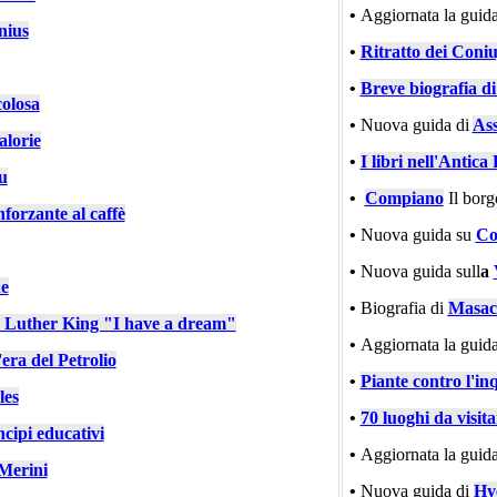
•
Aggiornata la guida
nius
•
Ritratto dei Coniu
•
Breve biografia d
colosa
•
Nuova guida di
Ass
alorie
•
I libri nell'Antic
u
•
Compiano
Il bor
nforzante al caffè
•
Nuova guida su
Co
•
Nuova guida sull
a
e
•
Biografia di
Masac
n Luther King "I have a dream"
•
Aggiornata la guida
'era del Petrolio
•
Piante contro l'in
les
•
70 luoghi da visit
cipi educativi
•
Aggiornata la guida
Merini
•
Nuova guida di
Hy