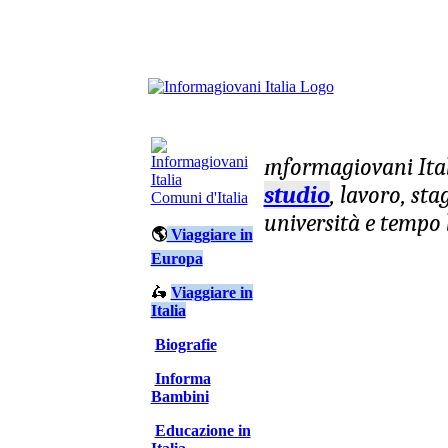
nformagiovani
Ita
I
studio
, lavoro, st
Comuni d'Italia
università e tempo 
🌎
Viaggiare in
Europa
🛵
Viaggiare in
Italia
Biografie
Informa
Bambini
Educazione in