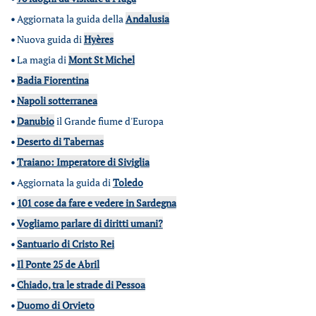
•
Aggiornata la guida della
Andalusia
•
Nuova guida di
Hyères
•
La magia di
Mont St Michel
•
Badia Fiorentina
•
Napoli sotterranea
•
Danubio
il Grande fiume d'Europa
•
Deserto di Tabernas
•
Traiano: Imperatore di Siviglia
•
Aggiornata la guida di
Toledo
•
101 cose da fare e vedere in Sardegna
•
Vogliamo parlare di diritti umani?
•
Santuario di Cristo Rei
•
Il Ponte 25 de Abril
•
Chiado, tra le strade di Pessoa
•
Duomo di Orvieto