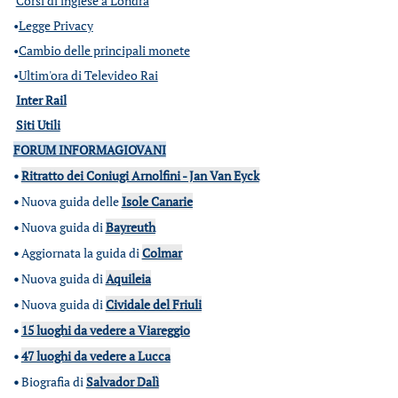
Corsi di inglese a Londra
•
Legge Privacy
•
Cambio delle principali monete
•
Ultim'ora di Televideo Rai
Inter Rail
Siti Utili
FORUM INFORMAGIOVANI
•
Ritratto dei Coniugi Arnolfini - Jan Van Eyck
•
Nuova guida delle
Isole Canarie
•
Nuova guida di
Bayreuth
•
Aggiornata la guida di
Colmar
•
Nuova guida di
Aquileia
•
Nuova guida di
Cividale del Friuli
•
15 luoghi da vedere a Viareggio
•
47 luoghi da vedere a Lucca
•
Biografia di
Salvador Dalì