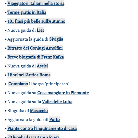
•
Viaggiatori italiani nella storia
•
Terme gratis in Italia
•
101 frasi più belle sull'Autunno
•
Nuova guida di
Lier
•
Aggiornata la guida di
Siviglia
•
Ritratto dei Coniugi Arnolfini
•
Breve biografia di Franz Kafka
•
Nuova guida di
Assisi
•
I libri nell'Antica Roma
•
Compiano
Il borgo "principesco"
•
Nuova guida su
Cosa mangiare in Piemonte
•
Nuova guida sull
a
Valle delle Loira
•
Biografia di
Masaccio
•
Aggiornata la guida di
Porto
•
Piante contro l'inquinamento di casa
•
70 luoghi da visitare a Praga