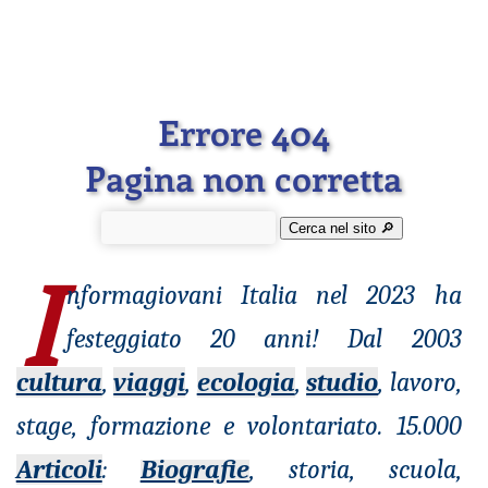
Errore 404
Pagina non corretta
Cerca nel sito 🔎︎
I
nformagiovani
Italia nel 2023 ha
festeggiato 20 anni! Dal 2003
cultura
,
viaggi
,
ecologia
,
studio
, lavoro,
stage, formazione e volontariato. 15.000
Articoli
:
Biografie
, storia, scuola,