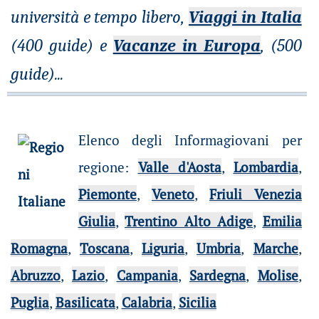
università e tempo libero,
Viaggi in Italia
(400 guide) e
Vacanze in Europa
, (500
guide)
...
Elenco degli Informagiovani per
regione
:
Valle d'Aosta
,
Lombardia
,
Piemonte
,
Veneto
,
Friuli Venezia
Giulia
,
Trentino Alto Adige
,
Emilia
Romagna
,
Toscana
,
Liguria
,
Umbria
,
Marche
,
Abruzzo
,
Lazio
,
Campania
,
Sardegna
,
Molise
,
Puglia
,
Basilicata
,
Calabria
,
Sicilia