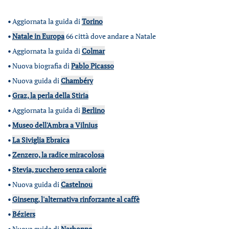
•
Aggiornata la guida di
Torino
•
Natale in Europa
66 città dove andare a Natale
•
Aggiornata la guida di
Colmar
•
Nuova biografia di
Pablo Picasso
•
Nuova guida di
Chambéry
•
Graz, la perla della Stiria
•
Aggiornata la guida di
Berlino
•
Museo dell'Ambra a Vilnius
•
La Siviglia Ebraica
•
Zenzero, la radice miracolosa
•
Stevia, zucchero senza calorie
•
Nuova guida di
Castelnou
•
Ginseng, l'alternativa rinforzante al caffè
•
Béziers
•
Nuova guida di
Narbonne