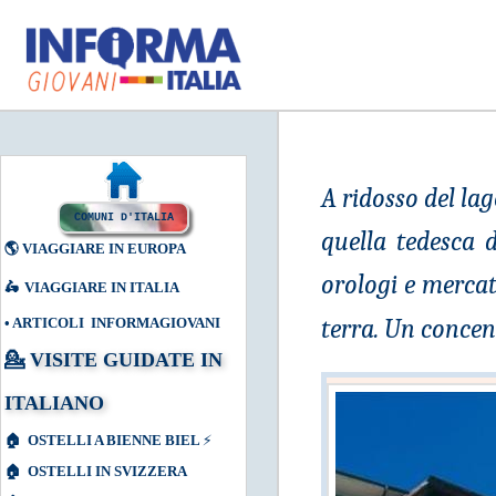
A ridosso del l
COMUNI D'ITALIA
quella tedesca d
🌎
VIAGGIARE IN EUROPA
orologi e mercat
🛵
VIAGGIARE IN ITALIA
terra. Un concent
•
ARTICOLI INFORMAGIOVANI
💁
VISITE GUIDATE IN
ITALIANO
🏠
OSTELLI A BIENNE BIEL
⚡
🏠
OSTELLI IN SVIZZERA