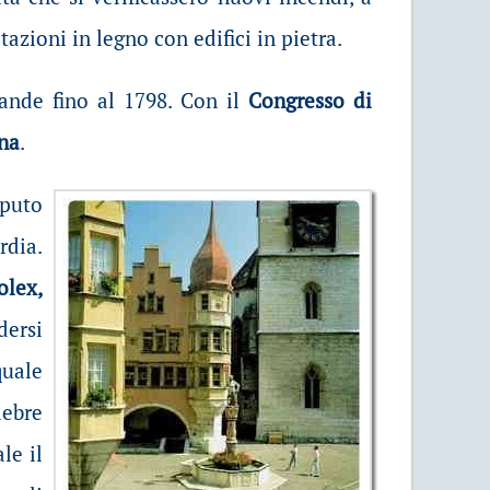
azioni in legno con edifici in pietra.
rande fino al 1798. Con il
Congresso di
rna
.
aputo
rdia.
olex,
dersi
quale
lebre
le il