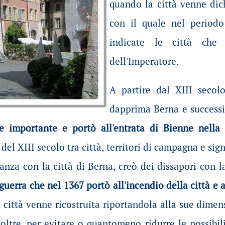
quando la città venne dic
con il quale nel period
indicate le città che 
dell'Imperatore.
A partire dal XIII secolo
dapprima Berna e successi
te importante e portò all'entrata di Bienne nell
i del XIII secolo tra città, territori di campagna e si
eanza con la città di Berna, creò dei dissapori con la
guerra che nel 1367 portò all'incendio della città e 
 città venne ricostruita riportandola alla sue dimens
oltre, per evitare o quantomeno ridurre le possibili