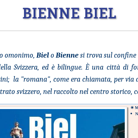
BIENNE BIEL
ago omonimo,
Biel
o
Bienne
si trova sul confine
ella Svizzera, ed è bilingue. È una c
ittà di f
ini; la "romana", come era chiamata, per via dei
rato svizzero, nel raccolto nel centro storico, c
☀
M
•
N