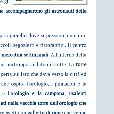
e gli
che accompagnarono gli astronauti della
oprio gioiello dove si possono ammirare
ccoli negozietti e ristorantini. Il centro
i
mercatini settimanali
. All'interno della
ono purtroppo andate distrutte. La
torre
erta sul lato che dava verso la città ed
che ospita l'orologio, i pinnacoli e la
e l'
orologio e la campana, risalenti
ti nella vecchia torre dell'orologio che
orre svetta un
galletto di rame
che venne