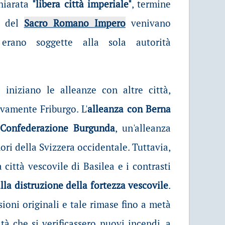
hiarata
"libera città imperiale"
, termine
o del
Sacro Romano Impero
venivano
erano soggette alla sola autorità
 iniziano le alleanze con altre città,
vamente Friburgo. L'
alleanza con Berna
a Confederazione Burgunda
, un'alleanza
gnori della Svizzera occidentale. Tuttavia,
 città vescovile di Basilea e i contrasti
alla distruzione della fortezza vescovile
.
ioni originali e tale rimase fino a metà
tà che si verificassero nuovi incendi, a