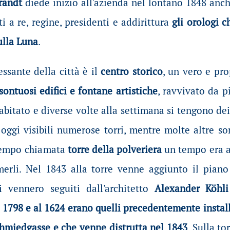
Brandt
diede inizio all'azienda nel lontano 1848 anch
i a re, regine, presidenti e addirittura
gli orologi 
ulla Luna
.
ssante della città è il
centro storico
, un vero e pr
sontuosi edifici e fontane artistiche
, ravvivato da pi
 abitato e diverse volte alla settimana si tengono de
 oggi visibili numerose torri, mentre molte altre s
tempo chiamata
torre della polveriera
un tempo era ap
erli. Nel 1843 alla torre venne aggiunto il piano 
i vennero seguiti dall'architetto
Alexander Köhli
 1798 e al 1624 erano quelli precedentemente installa
chmiedgasse e che venne distrutta nel 1843
. Sulla t