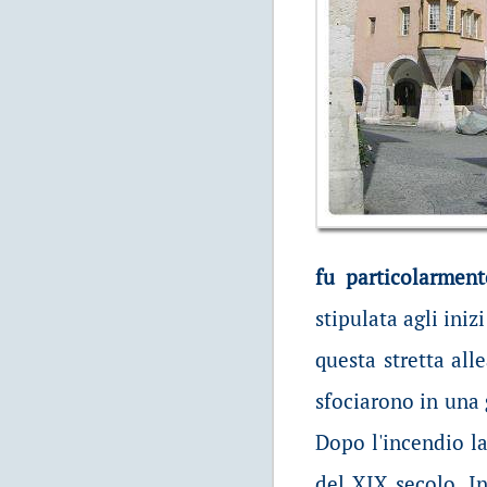
fu particolarmen
stipulata agli iniz
questa stretta all
sfociarono in una
Dopo l'incendio la
del XIX secolo. In