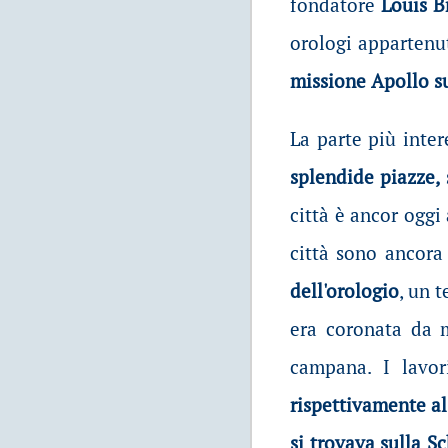
fondatore
Louis 
orologi appartenut
missione Apollo s
La parte più intere
splendide piazze, 
città è ancor oggi
città sono ancora
dell'orologio
, un 
era coronata da m
campana. I lavor
rispettivamente al
si trovava sulla S