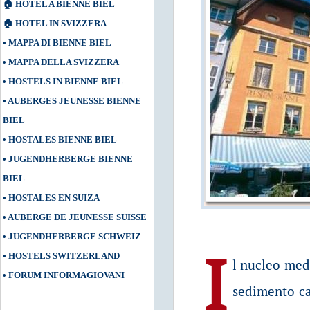
🏠
HOTEL A BIENNE BIEL
🏠
HOTEL IN SVIZZERA
•
MAPPA DI BIENNE BIEL
•
MAPPA DELLA SVIZZERA
•
HOSTELS IN BIENNE BIEL
•
AUBERGES JEUNESSE BIENNE
BIEL
•
HOSTALES BIENNE BIEL
•
JUGENDHERBERGE BIENNE
BIEL
•
HOSTALES EN SUIZA
•
AUBERGE DE JEUNESSE SUISSE
•
JUGENDHERBERGE SCHWEIZ
I
•
HOSTELS SWITZERLAND
l nucleo med
•
FORUM INFORMAGIOVANI
sedimento ca