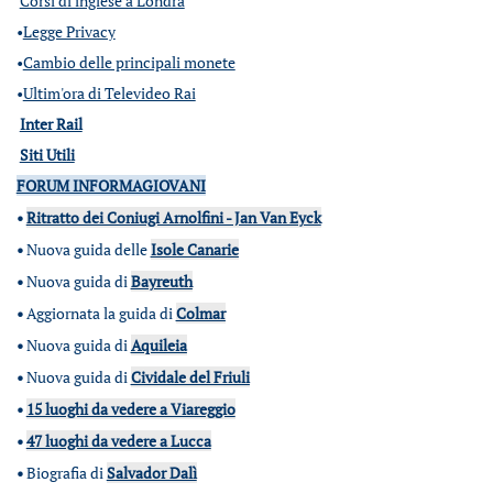
Corsi di inglese a Londra
•
Legge Privacy
•
Cambio delle principali monete
•
Ultim'ora di Televideo Rai
Inter Rail
Siti Utili
FORUM INFORMAGIOVANI
•
Ritratto dei Coniugi Arnolfini - Jan Van Eyck
•
Nuova guida delle
Isole Canarie
•
Nuova guida di
Bayreuth
•
Aggiornata la guida di
Colmar
•
Nuova guida di
Aquileia
•
Nuova guida di
Cividale del Friuli
•
15 luoghi da vedere a Viareggio
•
47 luoghi da vedere a Lucca
•
Biografia di
Salvador Dalì