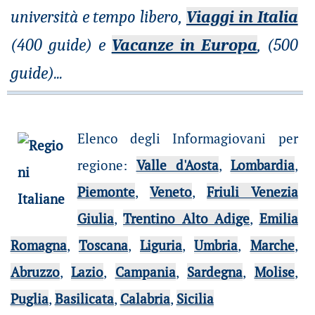
università e tempo libero,
Viaggi in Italia
(400 guide) e
Vacanze in Europa
, (500
guide)
...
Elenco degli Informagiovani per
regione
:
Valle d'Aosta
,
Lombardia
,
Piemonte
,
Veneto
,
Friuli Venezia
Giulia
,
Trentino Alto Adige
,
Emilia
Romagna
,
Toscana
,
Liguria
,
Umbria
,
Marche
,
Abruzzo
,
Lazio
,
Campania
,
Sardegna
,
Molise
,
Puglia
,
Basilicata
,
Calabria
,
Sicilia