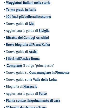
•
Viaggiatori italiani nella storia
•
Terme gratis in Italia
•
101 frasi più belle sull'Autunno
•
Nuova guida di
Lier
•
Aggiornata la guida di
Siviglia
•
Ritratto dei Coniugi Arnolfini
•
Breve biografia di Franz Kafka
•
Nuova guida di
Assisi
•
I libri nell'Antica Roma
•
Compiano
Il borgo "principesco"
•
Nuova guida su
Cosa mangiare in Piemonte
•
Nuova guida sull
a
Valle delle Loira
•
Biografia di
Masaccio
•
Aggiornata la guida di
Porto
•
Piante contro l'inquinamento di casa
•
70 luoghi da visitare a Praga