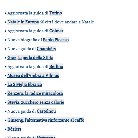
•
Aggiornata la guida di
Torino
•
Natale in Europa
66 città dove andare a Natale
•
Aggiornata la guida di
Colmar
•
Nuova biografia di
Pablo Picasso
•
Nuova guida di
Chambéry
•
Graz, la perla della Stiria
•
Aggiornata la guida di
Berlino
•
Museo dell'Ambra a Vilnius
•
La Siviglia Ebraica
•
Zenzero, la radice miracolosa
•
Stevia, zucchero senza calorie
•
Nuova guida di
Castelnou
•
Ginseng, l'alternativa rinforzante al caffè
•
Béziers
•
Nuova guida di
Narbonne