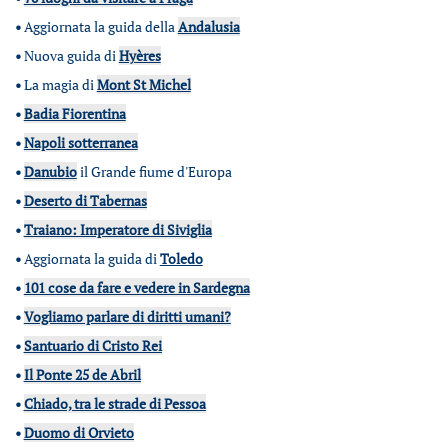
•
Aggiornata la guida della
Andalusia
•
Nuova guida di
Hyères
•
La magia di
Mont St Michel
•
Badia Fiorentina
•
Napoli sotterranea
•
Danubio
il Grande fiume d'Europa
•
Deserto di Tabernas
•
Traiano: Imperatore di Siviglia
•
Aggiornata la guida di
Toledo
•
101 cose da fare e vedere in Sardegna
•
Vogliamo parlare di diritti umani?
•
Santuario di Cristo Rei
•
Il Ponte 25 de Abril
•
Chiado, tra le strade di Pessoa
•
Duomo di Orvieto