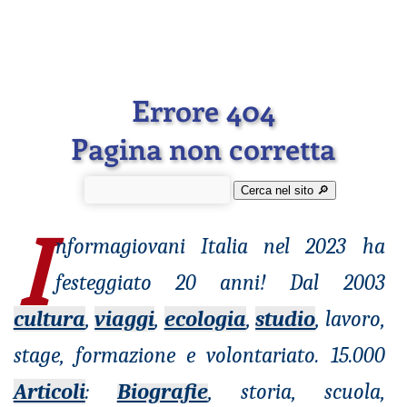
Errore 404
Pagina non corretta
Cerca nel sito 🔎︎
I
nformagiovani
Italia nel 2023 ha
festeggiato 20 anni! Dal 2003
cultura
,
viaggi
,
ecologia
,
studio
, lavoro,
stage, formazione e volontariato. 15.000
Articoli
:
Biografie
, storia, scuola,