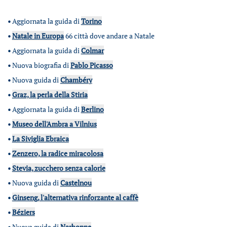
•
Aggiornata la guida di
Torino
•
Natale in Europa
66 città dove andare a Natale
•
Aggiornata la guida di
Colmar
•
Nuova biografia di
Pablo Picasso
•
Nuova guida di
Chambéry
•
Graz, la perla della Stiria
•
Aggiornata la guida di
Berlino
•
Museo dell'Ambra a Vilnius
•
La Siviglia Ebraica
•
Zenzero, la radice miracolosa
•
Stevia, zucchero senza calorie
•
Nuova guida di
Castelnou
•
Ginseng, l'alternativa rinforzante al caffè
•
Béziers
•
Nuova guida di
Narbonne