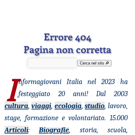
Errore 404
Pagina non corretta
Cerca nel sito 🔎︎
I
nformagiovani
Italia nel 2023 ha
festeggiato 20 anni! Dal 2003
cultura
,
viaggi
,
ecologia
,
studio
, lavoro,
stage, formazione e volontariato. 15.000
Articoli
:
Biografie
, storia, scuola,