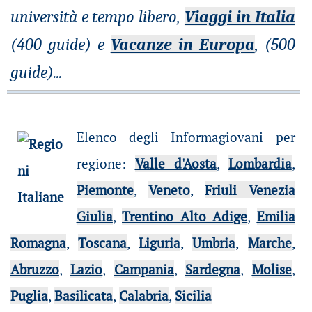
università e tempo libero,
Viaggi in Italia
(400 guide) e
Vacanze in Europa
, (500
guide)
...
Elenco degli Informagiovani per
regione
:
Valle d'Aosta
,
Lombardia
,
Piemonte
,
Veneto
,
Friuli Venezia
Giulia
,
Trentino Alto Adige
,
Emilia
Romagna
,
Toscana
,
Liguria
,
Umbria
,
Marche
,
Abruzzo
,
Lazio
,
Campania
,
Sardegna
,
Molise
,
Puglia
,
Basilicata
,
Calabria
,
Sicilia