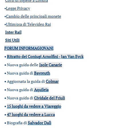
Corsi di inglese a Londra
•
Legge Privacy
•
Cambio delle principali monete
•
Ultim'ora di Televideo Rai
Inter Rail
Siti Utili
FORUM INFORMAGIOVANI
•
Ritratto dei Coniugi Arnolfini - Jan Van Eyck
•
Nuova guida delle
Isole Canarie
•
Nuova guida di
Bayreuth
•
Aggiornata la guida di
Colmar
•
Nuova guida di
Aquileia
•
Nuova guida di
Cividale del Friuli
•
15 luoghi da vedere a Viareggio
•
47 luoghi da vedere a Lucca
•
Biografia di
Salvador Dalì