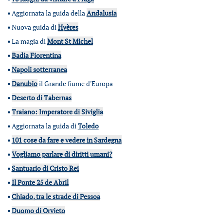
•
Aggiornata la guida della
Andalusia
•
Nuova guida di
Hyères
•
La magia di
Mont St Michel
•
Badia Fiorentina
•
Napoli sotterranea
•
Danubio
il Grande fiume d'Europa
•
Deserto di Tabernas
•
Traiano: Imperatore di Siviglia
•
Aggiornata la guida di
Toledo
•
101 cose da fare e vedere in Sardegna
•
Vogliamo parlare di diritti umani?
•
Santuario di Cristo Rei
•
Il Ponte 25 de Abril
•
Chiado, tra le strade di Pessoa
•
Duomo di Orvieto