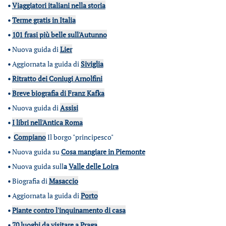
•
Viaggiatori italiani nella storia
•
Terme gratis in Italia
•
101 frasi più belle sull'Autunno
•
Nuova guida di
Lier
•
Aggiornata la guida di
Siviglia
•
Ritratto dei Coniugi Arnolfini
•
Breve biografia di Franz Kafka
•
Nuova guida di
Assisi
•
I libri nell'Antica Roma
•
Compiano
Il borgo "principesco"
•
Nuova guida su
Cosa mangiare in Piemonte
•
Nuova guida sull
a
Valle delle Loira
•
Biografia di
Masaccio
•
Aggiornata la guida di
Porto
•
Piante contro l'inquinamento di casa
•
70 luoghi da visitare a Praga