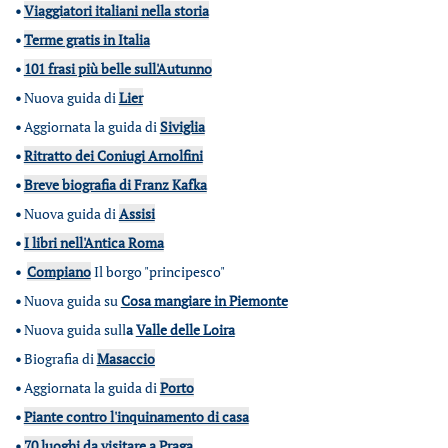
•
Viaggiatori italiani nella storia
•
Terme gratis in Italia
•
101 frasi più belle sull'Autunno
•
Nuova guida di
Lier
•
Aggiornata la guida di
Siviglia
•
Ritratto dei Coniugi Arnolfini
•
Breve biografia di Franz Kafka
•
Nuova guida di
Assisi
•
I libri nell'Antica Roma
•
Compiano
Il borgo "principesco"
•
Nuova guida su
Cosa mangiare in Piemonte
•
Nuova guida sull
a
Valle delle Loira
•
Biografia di
Masaccio
•
Aggiornata la guida di
Porto
•
Piante contro l'inquinamento di casa
•
70 luoghi da visitare a Praga