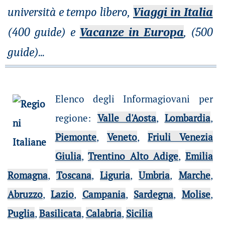
università e tempo libero,
Viaggi in Italia
(400 guide) e
Vacanze in Europa
, (500
guide)
...
Elenco degli Informagiovani per
regione
:
Valle d'Aosta
,
Lombardia
,
Piemonte
,
Veneto
,
Friuli Venezia
Giulia
,
Trentino Alto Adige
,
Emilia
Romagna
,
Toscana
,
Liguria
,
Umbria
,
Marche
,
Abruzzo
,
Lazio
,
Campania
,
Sardegna
,
Molise
,
Puglia
,
Basilicata
,
Calabria
,
Sicilia