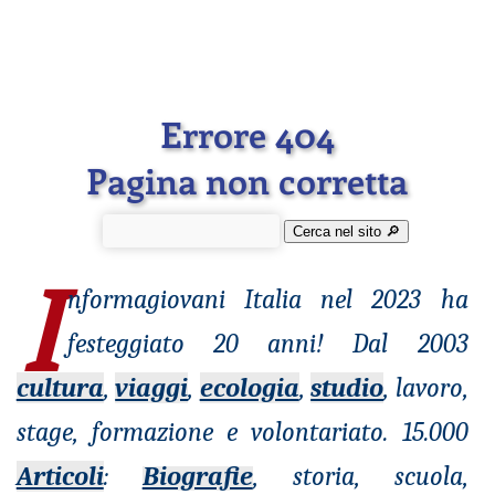
Errore 404
Pagina non corretta
Cerca nel sito 🔎︎
I
nformagiovani
Italia nel 2023 ha
festeggiato 20 anni! Dal 2003
cultura
,
viaggi
,
ecologia
,
studio
, lavoro,
stage, formazione e volontariato. 15.000
Articoli
:
Biografie
, storia, scuola,