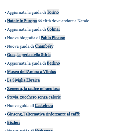
•
Aggiornata la guida di
Torino
•
Natale in Europa
66 città dove andare a Natale
•
Aggiornata la guida di
Colmar
•
Nuova biografia di
Pablo Picasso
•
Nuova guida di
Chambéry
•
Graz, la perla della Stiria
•
Aggiornata la guida di
Berlino
•
Museo dell'Ambra a Vilnius
•
La Siviglia Ebraica
•
Zenzero, la radice miracolosa
•
Stevia, zucchero senza calorie
•
Nuova guida di
Castelnou
•
Ginseng, l'alternativa rinforzante al caffè
•
Béziers
•
Nuova guida di
Narbonne