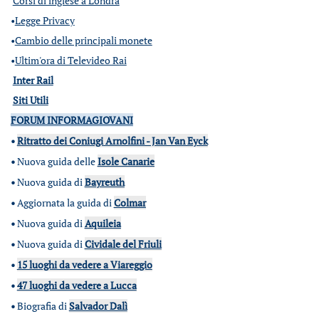
Corsi di inglese a Londra
•
Legge Privacy
•
Cambio delle principali monete
•
Ultim'ora di Televideo Rai
Inter Rail
Siti Utili
FORUM INFORMAGIOVANI
•
Ritratto dei Coniugi Arnolfini - Jan Van Eyck
•
Nuova guida delle
Isole Canarie
•
Nuova guida di
Bayreuth
•
Aggiornata la guida di
Colmar
•
Nuova guida di
Aquileia
•
Nuova guida di
Cividale del Friuli
•
15 luoghi da vedere a Viareggio
•
47 luoghi da vedere a Lucca
•
Biografia di
Salvador Dalì