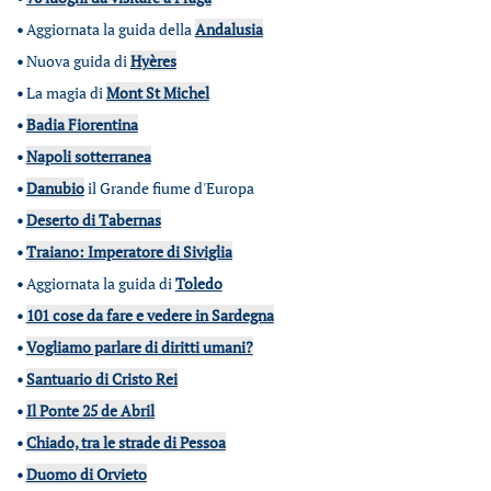
•
Aggiornata la guida della
Andalusia
•
Nuova guida di
Hyères
•
La magia di
Mont St Michel
•
Badia Fiorentina
•
Napoli sotterranea
•
Danubio
il Grande fiume d'Europa
•
Deserto di Tabernas
•
Traiano: Imperatore di Siviglia
•
Aggiornata la guida di
Toledo
•
101 cose da fare e vedere in Sardegna
•
Vogliamo parlare di diritti umani?
•
Santuario di Cristo Rei
•
Il Ponte 25 de Abril
•
Chiado, tra le strade di Pessoa
•
Duomo di Orvieto