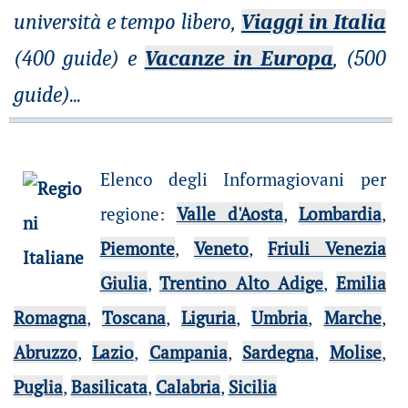
università e tempo libero,
Viaggi in Italia
(400 guide) e
Vacanze in Europa
, (500
guide)
...
Elenco degli Informagiovani per
regione
:
Valle d'Aosta
,
Lombardia
,
Piemonte
,
Veneto
,
Friuli Venezia
Giulia
,
Trentino Alto Adige
,
Emilia
Romagna
,
Toscana
,
Liguria
,
Umbria
,
Marche
,
Abruzzo
,
Lazio
,
Campania
,
Sardegna
,
Molise
,
Puglia
,
Basilicata
,
Calabria
,
Sicilia