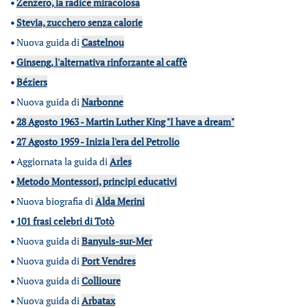
•
Zenzero, la radice miracolosa
•
Stevia, zucchero senza calorie
•
Nuova guida di
Castelnou
•
Ginseng, l'alternativa rinforzante al caffè
•
Béziers
•
Nuova guida di
Narbonne
•
28 Agosto 1963 - Martin Luther King "I have a dream"
•
27 Agosto 1959 - Inizia l'era del Petrolio
•
Aggiornata la guida di
Arles
•
Metodo Montessori, principi educativi
•
Nuova biografia di
Alda Merini
•
101 frasi celebri di Totò
•
Nuova guida di
Banyuls-sur-Mer
•
Nuova guida di
Port Vendres
•
Nuova guida di
Collioure
•
Nuova guida di
Arbatax