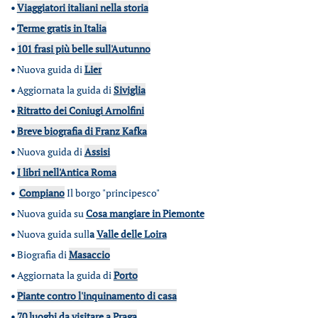
•
Viaggiatori italiani nella storia
•
Terme gratis in Italia
•
101 frasi più belle sull'Autunno
•
Nuova guida di
Lier
•
Aggiornata la guida di
Siviglia
•
Ritratto dei Coniugi Arnolfini
•
Breve biografia di Franz Kafka
•
Nuova guida di
Assisi
•
I libri nell'Antica Roma
•
Compiano
Il borgo "principesco"
•
Nuova guida su
Cosa mangiare in Piemonte
•
Nuova guida sull
a
Valle delle Loira
•
Biografia di
Masaccio
•
Aggiornata la guida di
Porto
•
Piante contro l'inquinamento di casa
•
70 luoghi da visitare a Praga