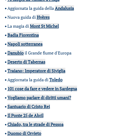
•
Aggiornata la guida della
Andalusia
•
Nuova guida di
Hyères
•
La magia di
Mont St Michel
•
Badia Fiorentina
•
Napoli sotterranea
•
Danubio
il Grande fiume d'Europa
•
Deserto di Tabernas
•
Traiano: Imperatore di Siviglia
•
Aggiornata la guida di
Toledo
•
101 cose da fare e vedere in Sardegna
•
Vogliamo parlare di diritti umani?
•
Santuario di Cristo Rei
•
Il Ponte 25 de Abril
•
Chiado, tra le strade di Pessoa
•
Duomo di Orvieto