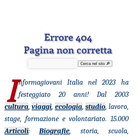
Errore 404
Pagina non corretta
Cerca nel sito 🔎︎
I
nformagiovani
Italia nel 2023 ha
festeggiato 20 anni! Dal 2003
cultura
,
viaggi
,
ecologia
,
studio
, lavoro,
stage, formazione e volontariato. 15.000
Articoli
:
Biografie
, storia, scuola,