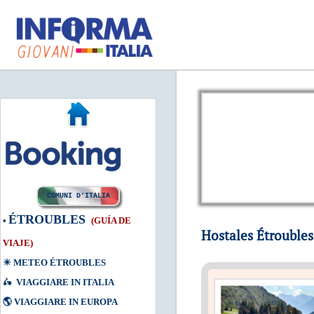
COMUNI D'ITALIA
ÉTROUBLES
•
(
GUÍA DE
Hostales Étroubles
VIAJE
)
☀
METEO ÉTROUBLES
🛵
VIAGGIARE IN ITALIA
🌎
VIAGGIARE IN EUROPA