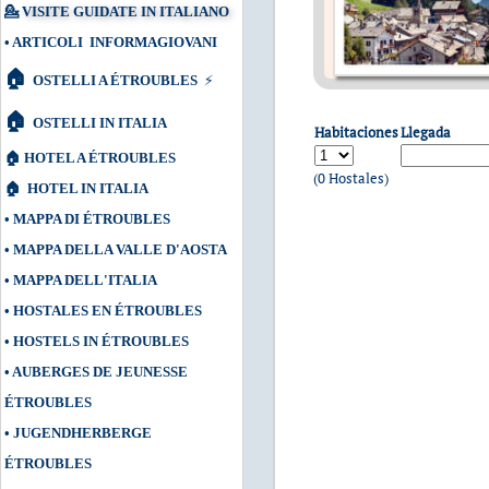
💁
VISITE GUIDATE IN ITALIANO
•
ARTICOLI INFORMAGIOVANI
🏠
OSTELLI A ÉTROUBLES
⚡
🏠
OSTELLI IN ITALIA
Habitaciones
Llegada
🏠
HOTEL A ÉTROUBLES
(0 Hostales)
🏠
HOTEL IN ITALIA
•
MAPPA DI ÉTROUBLES
•
MAPPA DELLA VALLE D'AOSTA
•
MAPPA DELL'ITALIA
•
HOSTALES EN ÉTROUBLES
•
HOSTELS IN ÉTROUBLES
•
AUBERGES DE JEUNESSE
ÉTROUBLES
•
JUGENDHERBERGE
ÉTROUBLES