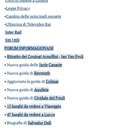
Corsi di inglese a Londra
•
Legge Privacy
•
Cambio delle principali monete
•
Ultim'ora di Televideo Rai
Inter Rail
Siti Utili
FORUM INFORMAGIOVANI
•
Ritratto dei Coniugi Arnolfini - Jan Van Eyck
•
Nuova guida delle
Isole Canarie
•
Nuova guida di
Bayreuth
•
Aggiornata la guida di
Colmar
•
Nuova guida di
Aquileia
•
Nuova guida di
Cividale del Friuli
•
15 luoghi da vedere a Viareggio
•
47 luoghi da vedere a Lucca
•
Biografia di
Salvador Dalì