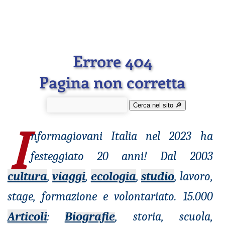
Errore 404
Pagina non corretta
Cerca nel sito 🔎︎
I
nformagiovani
Italia nel 2023 ha
festeggiato 20 anni! Dal 2003
cultura
,
viaggi
,
ecologia
,
studio
, lavoro,
stage, formazione e volontariato. 15.000
Articoli
:
Biografie
, storia, scuola,