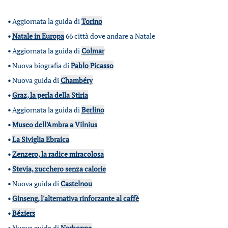
•
Aggiornata la guida di
Torino
•
Natale in Europa
66 città dove andare a Natale
•
Aggiornata la guida di
Colmar
•
Nuova biografia di
Pablo Picasso
•
Nuova guida di
Chambéry
•
Graz, la perla della Stiria
•
Aggiornata la guida di
Berlino
•
Museo dell'Ambra a Vilnius
•
La Siviglia Ebraica
•
Zenzero, la radice miracolosa
•
Stevia, zucchero senza calorie
•
Nuova guida di
Castelnou
•
Ginseng, l'alternativa rinforzante al caffè
•
Béziers
•
Nuova guida di
Narbonne