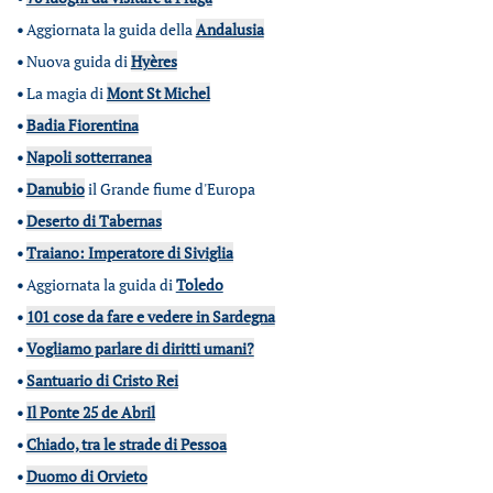
•
Aggiornata la guida della
Andalusia
•
Nuova guida di
Hyères
•
La magia di
Mont St Michel
•
Badia Fiorentina
•
Napoli sotterranea
•
Danubio
il Grande fiume d'Europa
•
Deserto di Tabernas
•
Traiano: Imperatore di Siviglia
•
Aggiornata la guida di
Toledo
•
101 cose da fare e vedere in Sardegna
•
Vogliamo parlare di diritti umani?
•
Santuario di Cristo Rei
•
Il Ponte 25 de Abril
•
Chiado, tra le strade di Pessoa
•
Duomo di Orvieto