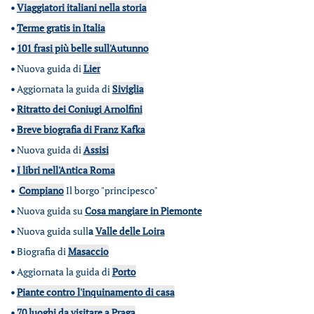
•
Viaggiatori italiani nella storia
•
Terme gratis in Italia
•
101 frasi più belle sull'Autunno
•
Nuova guida di
Lier
•
Aggiornata la guida di
Siviglia
•
Ritratto dei Coniugi Arnolfini
•
Breve biografia di Franz Kafka
•
Nuova guida di
Assisi
•
I libri nell'Antica Roma
•
Compiano
Il borgo "principesco"
•
Nuova guida su
Cosa mangiare in Piemonte
•
Nuova guida sull
a
Valle delle Loira
•
Biografia di
Masaccio
•
Aggiornata la guida di
Porto
•
Piante contro l'inquinamento di casa
•
70 luoghi da visitare a Praga