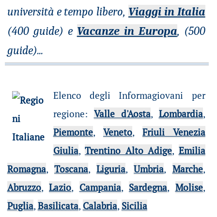
università e tempo libero,
Viaggi in Italia
(400 guide) e
Vacanze in Europa
, (500
guide)
...
Elenco degli Informagiovani per
regione
:
Valle d'Aosta
,
Lombardia
,
Piemonte
,
Veneto
,
Friuli Venezia
Giulia
,
Trentino Alto Adige
,
Emilia
Romagna
,
Toscana
,
Liguria
,
Umbria
,
Marche
,
Abruzzo
,
Lazio
,
Campania
,
Sardegna
,
Molise
,
Puglia
,
Basilicata
,
Calabria
,
Sicilia