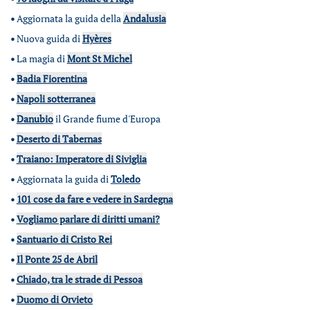
•
Aggiornata la guida della
Andalusia
•
Nuova guida di
Hyères
•
La magia di
Mont St Michel
•
Badia Fiorentina
•
Napoli sotterranea
•
Danubio
il Grande fiume d'Europa
•
Deserto di Tabernas
•
Traiano: Imperatore di Siviglia
•
Aggiornata la guida di
Toledo
•
101 cose da fare e vedere in Sardegna
•
Vogliamo parlare di diritti umani?
•
Santuario di Cristo Rei
•
Il Ponte 25 de Abril
•
Chiado, tra le strade di Pessoa
•
Duomo di Orvieto