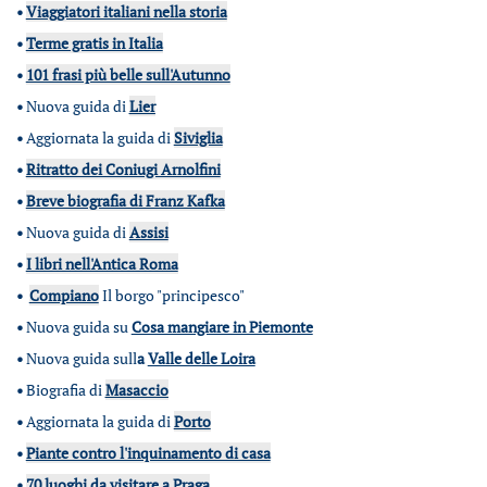
•
Viaggiatori italiani nella storia
•
Terme gratis in Italia
•
101 frasi più belle sull'Autunno
•
Nuova guida di
Lier
•
Aggiornata la guida di
Siviglia
•
Ritratto dei Coniugi Arnolfini
•
Breve biografia di Franz Kafka
•
Nuova guida di
Assisi
•
I libri nell'Antica Roma
•
Compiano
Il borgo "principesco"
•
Nuova guida su
Cosa mangiare in Piemonte
•
Nuova guida sull
a
Valle delle Loira
•
Biografia di
Masaccio
•
Aggiornata la guida di
Porto
•
Piante contro l'inquinamento di casa
•
70 luoghi da visitare a Praga