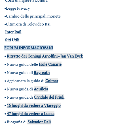
Corsi di inglese a Londra
•
Legge Privacy
•
Cambio delle principali monete
•
Ultim'ora di Televideo Rai
Inter Rail
Siti Utili
FORUM INFORMAGIOVANI
•
Ritratto dei Coniugi Arnolfini - Jan Van Eyck
•
Nuova guida delle
Isole Canarie
•
Nuova guida di
Bayreuth
•
Aggiornata la guida di
Colmar
•
Nuova guida di
Aquileia
•
Nuova guida di
Cividale del Friuli
•
15 luoghi da vedere a Viareggio
•
47 luoghi da vedere a Lucca
•
Biografia di
Salvador Dalì