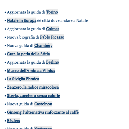
•
Aggiornata la guida di
Torino
•
Natale in Europa
66 città dove andare a Natale
•
Aggiornata la guida di
Colmar
•
Nuova biografia di
Pablo Picasso
•
Nuova guida di
Chambéry
•
Graz, la perla della Stiria
•
Aggiornata la guida di
Berlino
•
Museo dell'Ambra a Vilnius
•
La Siviglia Ebraica
•
Zenzero, la radice miracolosa
•
Stevia, zucchero senza calorie
•
Nuova guida di
Castelnou
•
Ginseng, l'alternativa rinforzante al caffè
•
Béziers
•
Nuova guida di
Narbonne