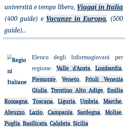
università e tempo libero,
Viaggi in Italia
(400 guide) e
Vacanze in Europa
, (500
guide)
...
Elenco degli Informagiovani per
regione
:
Valle d'Aosta
,
Lombardia
,
Piemonte
,
Veneto
,
Friuli Venezia
Giulia
,
Trentino Alto Adige
,
Emilia
Romagna
,
Toscana
,
Liguria
,
Umbria
,
Marche
,
Abruzzo
,
Lazio
,
Campania
,
Sardegna
,
Molise
,
Puglia
,
Basilicata
,
Calabria
,
Sicilia