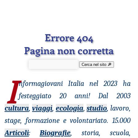
Errore 404
Pagina non corretta
Cerca nel sito 🔎︎
I
nformagiovani
Italia nel 2023 ha
festeggiato 20 anni! Dal 2003
cultura
,
viaggi
,
ecologia
,
studio
, lavoro,
stage, formazione e volontariato. 15.000
Articoli
:
Biografie
, storia, scuola,