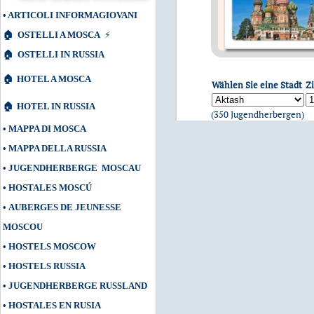
•
ARTICOLI INFORMAGIOVANI
🏠
OSTELLI A MOSCA
⚡
🏠
OSTELLI IN RUSSIA
🏠
HOTEL A MOSCA
Wählen Sie eine Stadt
Z
🏠
HOTEL IN RUSSIA
(350 Jugendherbergen)
•
MAPPA DI MOSCA
•
MAPPA DELLA RUSSIA
•
JUGENDHERBERGE MOSCAU
•
HOSTALES MOSCÚ
•
AUBERGES DE JEUNESSE
MOSCOU
•
HOSTELS MOSCOW
•
HOSTELS RUSSIA
•
JUGENDHERBERGE RUSSLAND
•
HOSTALES EN RUSIA