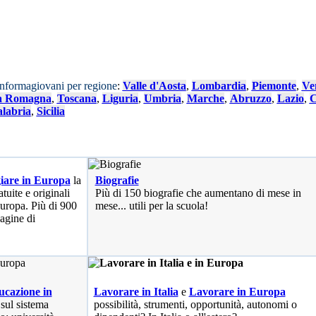
Informagiovani per regione
:
Valle d'Aosta
,
Lombardia
,
Piemonte
,
Ve
a Romagna
,
Toscana
,
Liguria
,
Umbria
,
Marche
,
Abruzzo
,
Lazio
,
C
labria
,
Sicilia
iare in Europa
la
Biografie
tuite e originali
Più di 150 biografie che aumentano di mese in
 Europa. Più di 900
mese... utili per la scuola!
pagine di
cazione in
Lavorare in Italia
e
Lavorare in Europa
 sul sistema
possibilità
, strumenti, opportunità, autonomi o