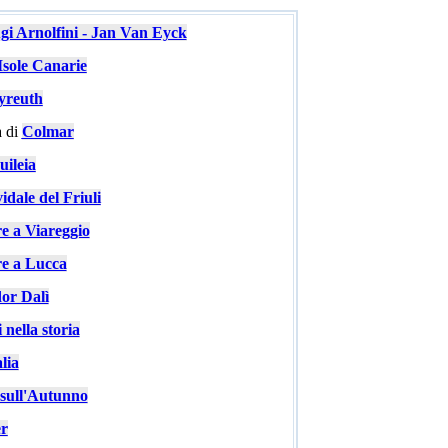
ugi Arnolfini - Jan Van Eyck
Isole Canarie
yreuth
 di
Colmar
ileia
idale del Friuli
re a Viareggio
re a Lucca
or Dalì
 nella storia
lia
e sull'Autunno
er