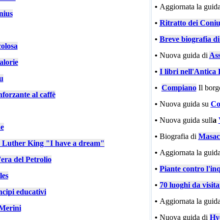
•
Aggiornata la guida
nius
•
Ritratto dei Coniu
•
Breve biografia d
colosa
•
Nuova guida di
Ass
alorie
•
I libri nell'Antic
u
•
Compiano
Il bor
nforzante al caffè
•
Nuova guida su
Co
•
Nuova guida sull
a
e
•
Biografia di
Masac
n Luther King "I have a dream"
•
Aggiornata la guida
'era del Petrolio
•
Piante contro l'in
les
•
70 luoghi da visit
cipi educativi
•
Aggiornata la guida
Merini
•
Nuova guida di
Hy