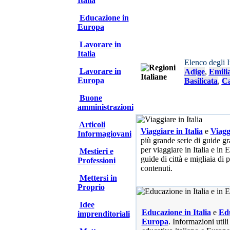
Italia
Educazione in
Europa
Lavorare in
Italia
Elenco degli 
Lavorare in
Adige
,
Emili
Europa
Basilicata
,
Ca
Buone
amministrazioni
Articoli
Viaggiare in Italia
e
Viagg
Informagiovani
più grande serie di guide gra
per viaggiare in Italia e in
Mestieri e
guide di città e migliaia di 
Professioni
contenuti.
Mettersi in
Proprio
Idee
Educazione in Italia
e
Edu
imprenditoriali
Europa
. Informazioni utili