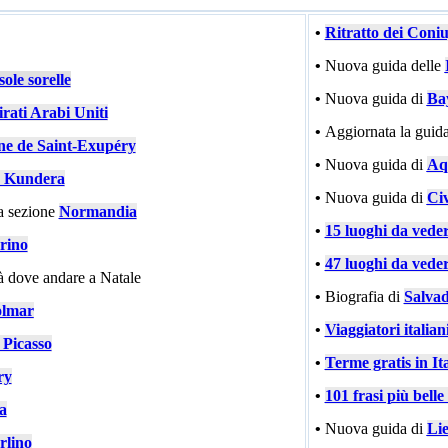
•
Ritratto dei Coni
•
Nuova guida delle
ole sorelle
•
Nuova guida di
Ba
rati Arabi Uniti
•
Aggiornata la guida
ne de Saint-Exupéry
•
Nuova guida di
Aqu
 Kundera
•
Nuova guida di
Civ
a sezione
Normandia
•
15 luoghi da vede
rino
•
47 luoghi da vede
tà dove andare a Natale
•
Biografia di
Salvad
lmar
•
Viaggiatori italiani
 Picasso
•
Terme gratis in Ita
ry
•
101 frasi più bell
ia
•
Nuova guida di
Li
rlino