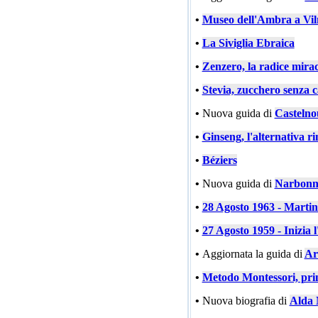
•
Museo dell'Ambra a Vil
•
La Siviglia Ebraica
•
Zenzero, la radice mira
•
Stevia, zucchero senza c
•
Nuova guida di
Castelno
•
Ginseng, l'alternativa ri
•
Béziers
•
Nuova guida di
Narbonn
•
28 Agosto 1963 - Marti
•
27 Agosto 1959 - Inizia l
•
Aggiornata la guida di
Ar
•
Metodo Montessori, prin
•
Nuova biografia di
Alda 