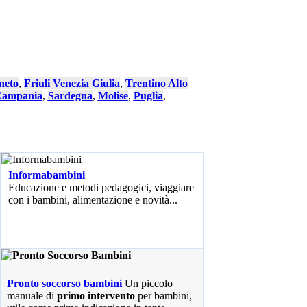
neto
,
Friuli Venezia Giulia
,
Trentino Alto
ampania
,
Sardegna
,
Molise
,
Puglia
,
Informabambini
Educazione e metodi pedagogici, viaggiare
con i bambini, alimentazione e novità...
Pronto soccorso bambini
Un piccolo
manuale di
primo intervento
per bambini,