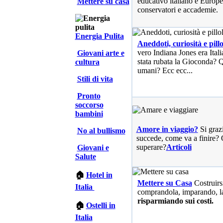
educativo italiano e Europe
Mettere su casa
conservatori e accademie.
Energia Pulita
Aneddoti, curiosità e pillo
vero Indiana Jones era Ita
Giovani arte e
stata rubata la Gioconda? Qu
cultura
umani? Ecc ecc...
Stili di vita
Pronto
soccorso
bambini
Amore in viaggio?
Si graz
No al bullismo
succede, come va a finire? 
superare?
Articoli
Giovani e
Salute
🏠
Hotel in
Mettere su Casa
Costruirs
Italia
comprandola, imparando, l
risparmiando sui costi.
🏠
Ostelli in
Italia