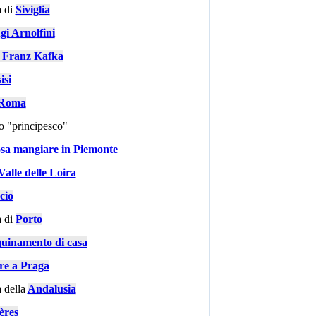
 di
Siviglia
gi Arnolfini
i Franz Kafka
isi
a Roma
go "principesco"
sa mangiare in Piemonte
Valle delle Loira
cio
 di
Porto
quinamento di casa
are a Praga
 della
Andalusia
ères