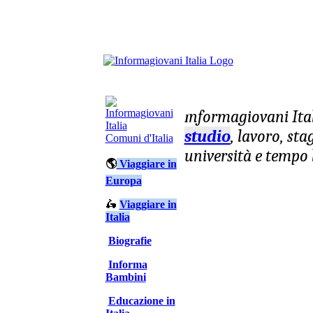
nformagiovani
Ita
I
studio
, lavoro, st
Comuni d'Italia
università e tempo 
🌎
Viaggiare in
Europa
🛵
Viaggiare in
Italia
Biografie
Informa
Bambini
Educazione in