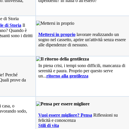
o: università,
dipendenti? In Italia o all'estero?
le di Storia
Il
liano? Quando è
Mettersi in proprio
lavorare realizzando un
anti sono i diritti
sogno nel cassetto, aprire un'attività senza essere
alle dipendenze di nessuno.
In piena crisi, i tempi sono difficili, mancanza di
serenità e paura. Proprio per questo serve
ie! Perché
un...
ritorno alla gentilezza
Quali prove da
i casa, o
avorando sodo,
Vuoi essere migliore? Pensa
Riflessioni su
felicità e conoscenza
Stili di vita