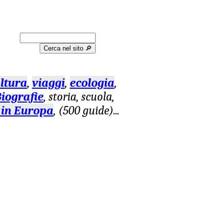
Cerca nel sito 🔎︎
ltura
,
viaggi
,
ecologia
,
iografie
, storia, scuola,
 in Europa
, (500 guide)
...