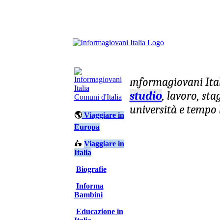
nformagiovani
Ita
I
studio
, lavoro, st
Comuni d'Italia
università e tempo 
🌎
Viaggiare in
Europa
🛵
Viaggiare in
Italia
Biografie
Informa
Bambini
Educazione in