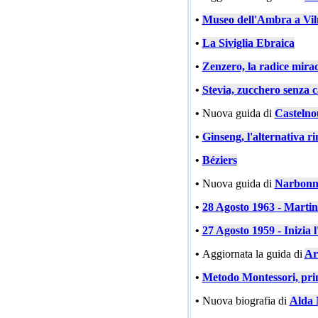
•
Museo dell'Ambra a Vil
•
La Siviglia Ebraica
•
Zenzero, la radice mira
•
Stevia, zucchero senza c
•
Nuova guida di
Castelno
•
Ginseng, l'alternativa ri
•
Béziers
•
Nuova guida di
Narbonn
•
28 Agosto 1963 - Marti
•
27 Agosto 1959 - Inizia l
•
Aggiornata la guida di
Ar
•
Metodo Montessori, prin
•
Nuova biografia di
Alda 