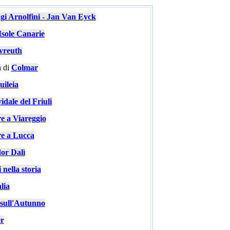
ugi Arnolfini - Jan Van Eyck
Isole Canarie
yreuth
 di
Colmar
ileia
idale del Friuli
re a Viareggio
re a Lucca
or Dalì
 nella storia
lia
e sull'Autunno
er