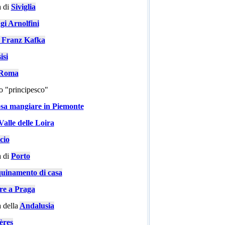
 di
Siviglia
gi Arnolfini
i Franz Kafka
isi
a Roma
go "principesco"
sa mangiare in Piemonte
Valle delle Loira
cio
 di
Porto
quinamento di casa
are a Praga
 della
Andalusia
ères