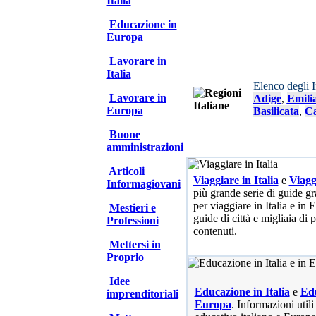
Italia
Educazione in
Europa
Lavorare in
Italia
Elenco degli 
Lavorare in
Adige
,
Emili
Europa
Basilicata
,
Ca
Buone
amministrazioni
Articoli
Viaggiare in Italia
e
Viagg
Informagiovani
più grande serie di guide gra
per viaggiare in Italia e in
Mestieri e
guide di città e migliaia di 
Professioni
contenuti.
Mettersi in
Proprio
Idee
Educazione in Italia
e
Edu
imprenditoriali
Europa
. Informazioni utili