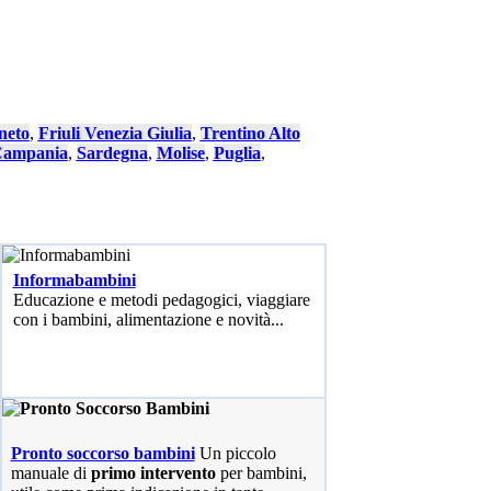
neto
,
Friuli Venezia Giulia
,
Trentino Alto
ampania
,
Sardegna
,
Molise
,
Puglia
,
Informabambini
Educazione e metodi pedagogici, viaggiare
con i bambini, alimentazione e novità...
Pronto soccorso bambini
Un piccolo
manuale di
primo intervento
per bambini,