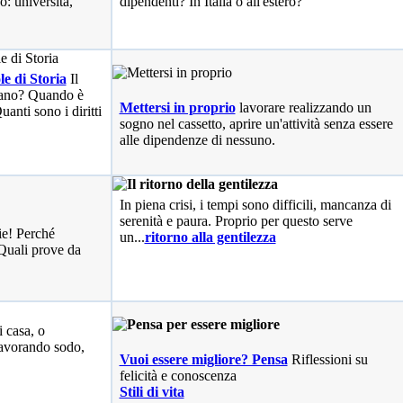
o: università,
dipendenti? In Italia o all'estero?
le di Storia
Il
liano? Quando è
Mettersi in proprio
lavorare realizzando un
anti sono i diritti
sogno nel cassetto, aprire un'attività senza essere
alle dipendenze di nessuno.
In piena crisi, i tempi sono difficili, mancanza di
serenità e paura. Proprio per questo serve
ie! Perché
un...
ritorno alla gentilezza
Quali prove da
i casa, o
avorando sodo,
Vuoi essere migliore? Pensa
Riflessioni su
felicità e conoscenza
Stili di vita