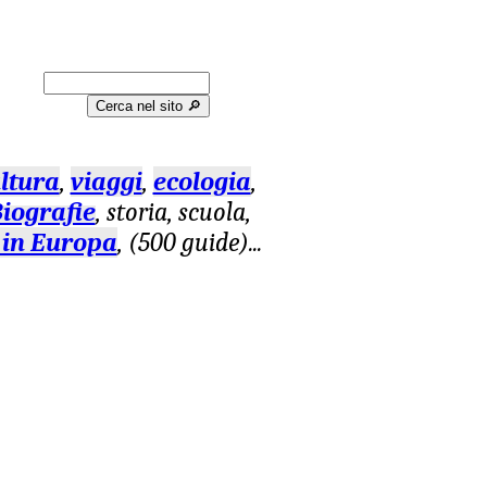
Cerca nel sito 🔎︎
ltura
,
viaggi
,
ecologia
,
iografie
, storia, scuola,
 in Europa
, (500 guide)
...