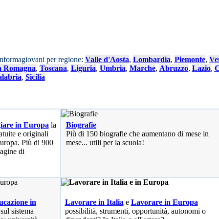
Informagiovani per regione
:
Valle d'Aosta
,
Lombardia
,
Piemonte
,
Ve
a Romagna
,
Toscana
,
Liguria
,
Umbria
,
Marche
,
Abruzzo
,
Lazio
,
C
labria
,
Sicilia
iare in Europa
la
Biografie
tuite e originali
Più di 150 biografie che aumentano di mese in
 Europa. Più di 900
mese... utili per la scuola!
pagine di
cazione in
Lavorare in Italia
e
Lavorare in Europa
 sul sistema
possibilità
, strumenti, opportunità, autonomi o