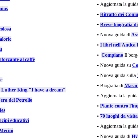
•
Aggiornata la guida
nius
•
Ritratto dei Coniu
•
Breve biografia d
colosa
•
Nuova guida di
Ass
alorie
•
I libri nell'Antic
u
•
Compiano
Il bor
nforzante al caffè
•
Nuova guida su
Co
•
Nuova guida sull
a
e
•
Biografia di
Masac
n Luther King "I have a dream"
•
Aggiornata la guida
'era del Petrolio
•
Piante contro l'in
les
•
70 luoghi da visit
cipi educativi
•
Aggiornata la guida
Merini
•
Nuova guida di
Hy