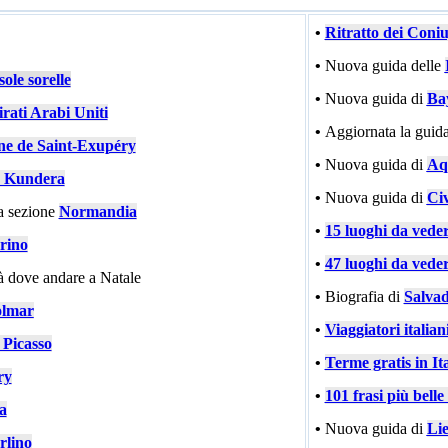
•
Ritratto dei Coni
•
Nuova guida delle
ole sorelle
•
Nuova guida di
Ba
rati Arabi Uniti
•
Aggiornata la guida
ne de Saint-Exupéry
•
Nuova guida di
Aqu
 Kundera
•
Nuova guida di
Civ
a sezione
Normandia
•
15 luoghi da vede
rino
•
47 luoghi da vede
tà dove andare a Natale
•
Biografia di
Salvad
lmar
•
Viaggiatori italiani
 Picasso
•
Terme gratis in Ita
ry
•
101 frasi più bell
ia
•
Nuova guida di
Li
rlino