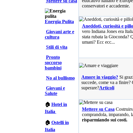
educativo italiano e Europe
Mettere su casa
conservatori e accademie.
Energia Pulita
Aneddoti, curiosità e pillo
vero Indiana Jones era Ita
Giovani arte e
stata rubata la Gioconda? Qu
cultura
umani? Ecc ecc...
Stili di vita
Pronto
soccorso
bambini
Amore in viaggio?
Si graz
No al bullismo
succede, come va a finire? 
superare?
Articoli
Giovani e
Salute
🏠
Hotel in
Mettere su Casa
Costruirs
Italia
comprandola, imparando, l
risparmiando sui costi.
🏠
Ostelli in
Italia