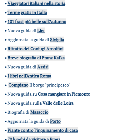
•
Viaggiatori italiani nella storia
•
Terme gratis in Italia
•
101 frasi più belle sull'Autunno
•
Nuova guida di
Lier
•
Aggiornata la guida di
Siviglia
•
Ritratto dei Coniugi Arnolfini
•
Breve biografia di Franz Kafka
•
Nuova guida di
Assisi
•
I libri nell'Antica Roma
•
Compiano
Il borgo "principesco"
•
Nuova guida su
Cosa mangiare in Piemonte
•
Nuova guida sull
a
Valle delle Loira
•
Biografia di
Masaccio
•
Aggiornata la guida di
Porto
•
Piante contro l'inquinamento di casa
•
70 luoghi da visitare a Praga