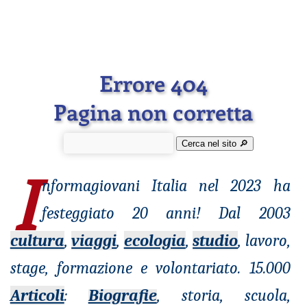
Errore 404
Pagina non corretta
Cerca nel sito 🔎︎
I
nformagiovani
Italia nel 2023 ha
festeggiato 20 anni! Dal 2003
cultura
,
viaggi
,
ecologia
,
studio
, lavoro,
stage, formazione e volontariato. 15.000
Articoli
:
Biografie
, storia, scuola,