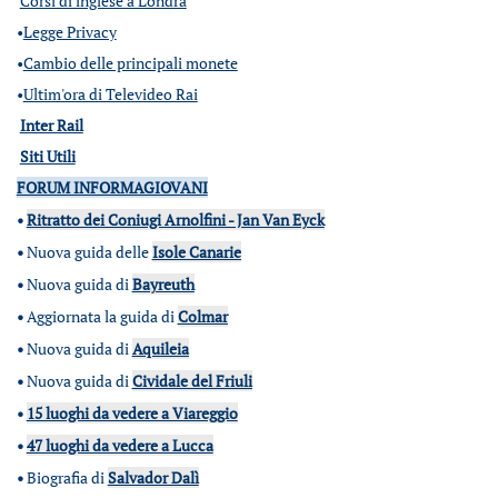
Corsi di inglese a Londra
•
Legge Privacy
•
Cambio delle principali monete
•
Ultim'ora di Televideo Rai
Inter Rail
Siti Utili
FORUM INFORMAGIOVANI
•
Ritratto dei Coniugi Arnolfini - Jan Van Eyck
•
Nuova guida delle
Isole Canarie
•
Nuova guida di
Bayreuth
•
Aggiornata la guida di
Colmar
•
Nuova guida di
Aquileia
•
Nuova guida di
Cividale del Friuli
•
15 luoghi da vedere a Viareggio
•
47 luoghi da vedere a Lucca
•
Biografia di
Salvador Dalì