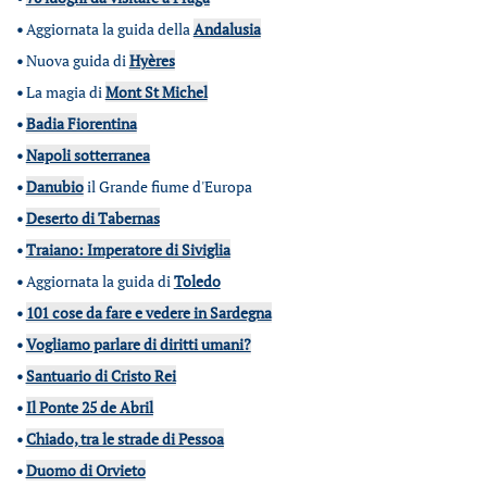
•
Aggiornata la guida della
Andalusia
•
Nuova guida di
Hyères
•
La magia di
Mont St Michel
•
Badia Fiorentina
•
Napoli sotterranea
•
Danubio
il Grande fiume d'Europa
•
Deserto di Tabernas
•
Traiano: Imperatore di Siviglia
•
Aggiornata la guida di
Toledo
•
101 cose da fare e vedere in Sardegna
•
Vogliamo parlare di diritti umani?
•
Santuario di Cristo Rei
•
Il Ponte 25 de Abril
•
Chiado, tra le strade di Pessoa
•
Duomo di Orvieto