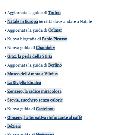
•
Aggiornata la guida di
Torino
•
Natale in Europa
66 città dove andare a Natale
•
Aggiornata la guida di
Colmar
•
Nuova biografia di
Pablo Picasso
•
Nuova guida di
Chambéry
•
Graz, la perla della Stiria
•
Aggiornata la guida di
Berlino
•
Museo dell'Ambra a Vilnius
•
La Siviglia Ebraica
•
Zenzero, la radice miracolosa
•
Stevia, zucchero senza calorie
•
Nuova guida di
Castelnou
•
Ginseng, l'alternativa rinforzante al caffè
•
Béziers
•
Nuova guida di
Narbonne