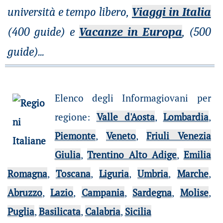
università e tempo libero,
Viaggi in Italia
(400 guide) e
Vacanze in Europa
, (500
guide)
...
Elenco degli Informagiovani per
regione
:
Valle d'Aosta
,
Lombardia
,
Piemonte
,
Veneto
,
Friuli Venezia
Giulia
,
Trentino Alto Adige
,
Emilia
Romagna
,
Toscana
,
Liguria
,
Umbria
,
Marche
,
Abruzzo
,
Lazio
,
Campania
,
Sardegna
,
Molise
,
Puglia
,
Basilicata
,
Calabria
,
Sicilia