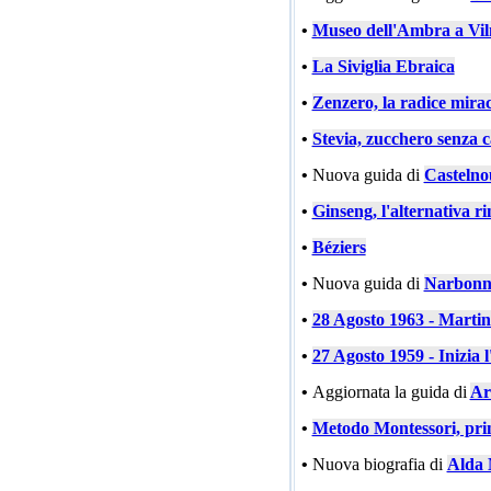
•
Museo dell'Ambra a Vil
•
La Siviglia Ebraica
•
Zenzero, la radice mira
•
Stevia, zucchero senza c
•
Nuova guida di
Castelno
•
Ginseng, l'alternativa ri
•
Béziers
•
Nuova guida di
Narbonn
•
28 Agosto 1963 - Marti
•
27 Agosto 1959 - Inizia l
•
Aggiornata la guida di
Ar
•
Metodo Montessori, prin
•
Nuova biografia di
Alda 