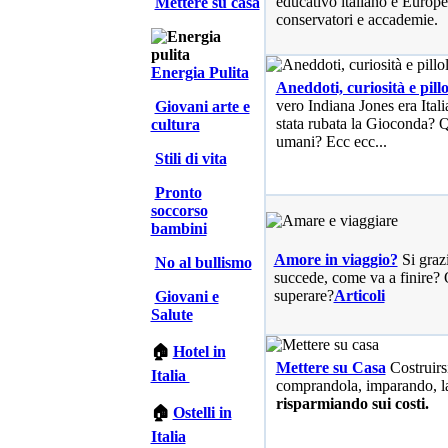
educativo italiano e Europe
Mettere su casa
conservatori e accademie.
Energia Pulita
Aneddoti, curiosità e pillo
vero Indiana Jones era Ita
Giovani arte e
stata rubata la Gioconda? Qu
cultura
umani? Ecc ecc...
Stili di vita
Pronto
soccorso
bambini
Amore in viaggio?
Si graz
No al bullismo
succede, come va a finire? 
superare?
Articoli
Giovani e
Salute
🏠
Hotel in
Mettere su Casa
Costruirs
Italia
comprandola, imparando, l
risparmiando sui costi.
🏠
Ostelli in
Italia