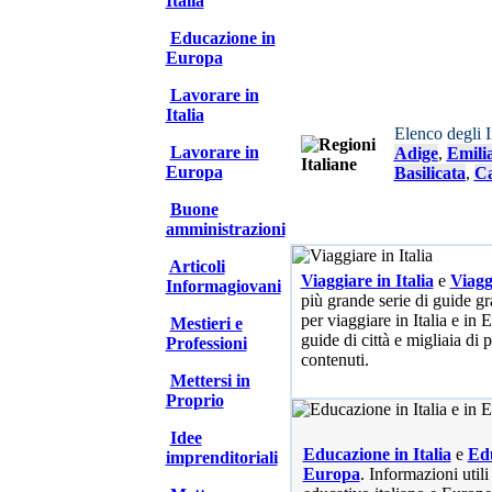
Italia
Educazione in
Europa
Lavorare in
Italia
Elenco degli 
Lavorare in
Adige
,
Emili
Europa
Basilicata
,
Ca
Buone
amministrazioni
Articoli
Viaggiare in Italia
e
Viagg
Informagiovani
più grande serie di guide gra
per viaggiare in Italia e in
Mestieri e
guide di città e migliaia di 
Professioni
contenuti.
Mettersi in
Proprio
Idee
Educazione in Italia
e
Edu
imprenditoriali
Europa
. Informazioni utili