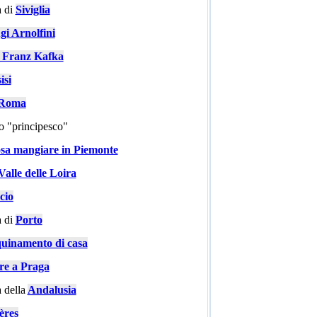
 di
Siviglia
gi Arnolfini
i Franz Kafka
isi
a Roma
go "principesco"
sa mangiare in Piemonte
Valle delle Loira
cio
 di
Porto
quinamento di casa
are a Praga
 della
Andalusia
ères