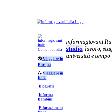
nformagiovani
Ita
I
studio
, lavoro, st
Comuni d'Italia
università e tempo 
🌎
Viaggiare in
Europa
🛵
Viaggiare in
Italia
Biografie
Informa
Bambini
Educazione in