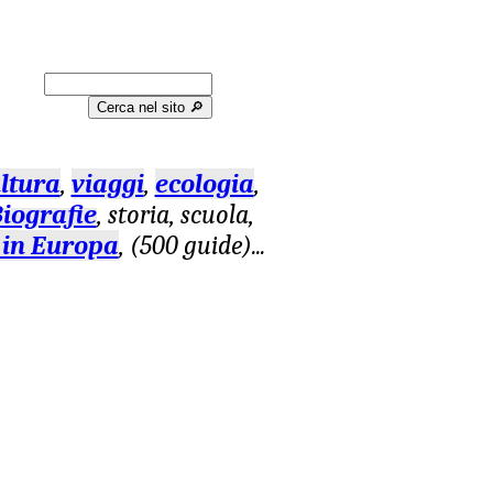
Cerca nel sito 🔎︎
ltura
,
viaggi
,
ecologia
,
iografie
, storia, scuola,
 in Europa
, (500 guide)
...