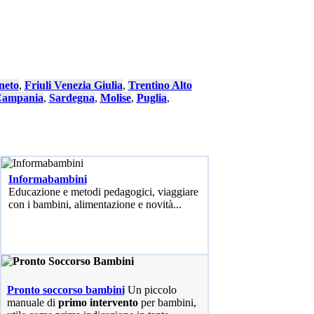
neto
,
Friuli Venezia Giulia
,
Trentino Alto
ampania
,
Sardegna
,
Molise
,
Puglia
,
Informabambini
Educazione e metodi pedagogici, viaggiare
con i bambini, alimentazione e novità...
Pronto soccorso bambini
Un piccolo
manuale di
primo intervento
per bambini,