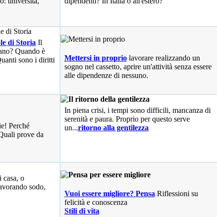
o: università,
dipendenti? In Italia o all'estero?
le di Storia
Il
liano? Quando è
Mettersi in proprio
lavorare realizzando un
anti sono i diritti
sogno nel cassetto, aprire un'attività senza essere
alle dipendenze di nessuno.
In piena crisi, i tempi sono difficili, mancanza di
serenità e paura. Proprio per questo serve
ie! Perché
un...
ritorno alla gentilezza
Quali prove da
i casa, o
avorando sodo,
Vuoi essere migliore? Pensa
Riflessioni su
felicità e conoscenza
Stili di vita