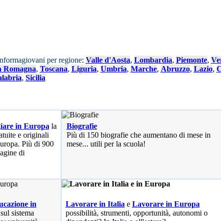
Informagiovani per regione
:
Valle d'Aosta
,
Lombardia
,
Piemonte
,
Ve
a Romagna
,
Toscana
,
Liguria
,
Umbria
,
Marche
,
Abruzzo
,
Lazio
,
C
labria
,
Sicilia
iare in Europa
la
Biografie
tuite e originali
Più di 150 biografie che aumentano di mese in
 Europa. Più di 900
mese... utili per la scuola!
pagine di
cazione in
Lavorare in Italia
e
Lavorare in Europa
 sul sistema
possibilità
, strumenti, opportunità, autonomi o