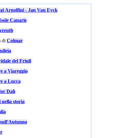
ugi Arnolfini - Jan Van Eyck
Isole Canarie
yreuth
 di
Colmar
ileia
idale del Friuli
re a Viareggio
re a Lucca
or Dalì
 nella storia
lia
e sull'Autunno
er