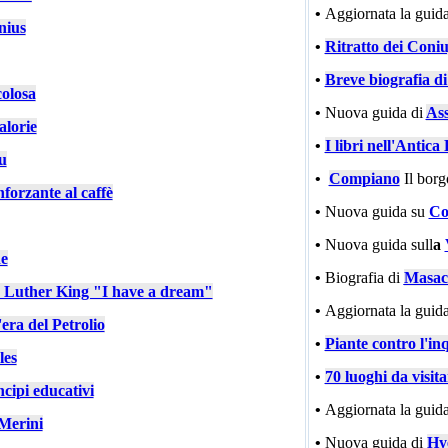
•
Aggiornata la guida
nius
•
Ritratto dei Coniu
•
Breve biografia d
colosa
•
Nuova guida di
Ass
alorie
•
I libri nell'Antic
u
•
Compiano
Il bor
nforzante al caffè
•
Nuova guida su
Co
•
Nuova guida sull
a
e
•
Biografia di
Masac
n Luther King "I have a dream"
•
Aggiornata la guida
'era del Petrolio
•
Piante contro l'in
les
•
70 luoghi da visit
cipi educativi
•
Aggiornata la guida
Merini
•
Nuova guida di
Hy