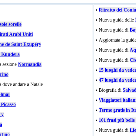
•
Ritratto dei Coni
•
Nuova guida delle
ole sorelle
•
Nuova guida di
Ba
rati Arabi Uniti
•
Aggiornata la guida
ne de Saint-Exupéry
•
Nuova guida di
Aqu
 Kundera
•
Nuova guida di
Civ
a sezione
Normandia
•
15 luoghi da vede
rino
•
47 luoghi da vede
tà dove andare a Natale
•
Biografia di
Salvad
lmar
•
Viaggiatori italiani
 Picasso
•
Terme gratis in Ita
ry
•
101 frasi più bell
ia
•
Nuova guida di
Li
rlino