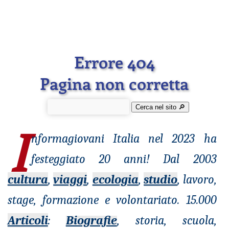
Errore 404
Pagina non corretta
Cerca nel sito 🔎︎
I
nformagiovani
Italia nel 2023 ha
festeggiato 20 anni! Dal 2003
cultura
,
viaggi
,
ecologia
,
studio
, lavoro,
stage, formazione e volontariato. 15.000
Articoli
:
Biografie
, storia, scuola,