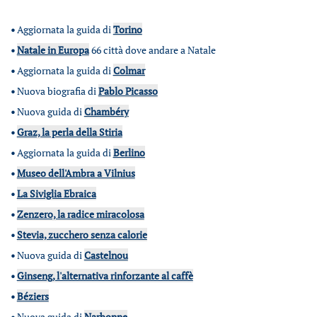
•
Aggiornata la guida di
Torino
•
Natale in Europa
66 città dove andare a Natale
•
Aggiornata la guida di
Colmar
•
Nuova biografia di
Pablo Picasso
•
Nuova guida di
Chambéry
•
Graz, la perla della Stiria
•
Aggiornata la guida di
Berlino
•
Museo dell'Ambra a Vilnius
•
La Siviglia Ebraica
•
Zenzero, la radice miracolosa
•
Stevia, zucchero senza calorie
•
Nuova guida di
Castelnou
•
Ginseng, l'alternativa rinforzante al caffè
•
Béziers
•
Nuova guida di
Narbonne