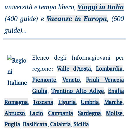
università e tempo libero,
Viaggi in Italia
(400 guide) e
Vacanze in Europa
, (500
guide)
...
Elenco degli Informagiovani per
regione
:
Valle d'Aosta
,
Lombardia
,
Piemonte
,
Veneto
,
Friuli Venezia
Giulia
,
Trentino Alto Adige
,
Emilia
Romagna
,
Toscana
,
Liguria
,
Umbria
,
Marche
,
Abruzzo
,
Lazio
,
Campania
,
Sardegna
,
Molise
,
Puglia
,
Basilicata
,
Calabria
,
Sicilia