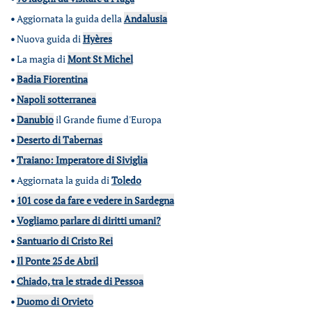
•
Aggiornata la guida della
Andalusia
•
Nuova guida di
Hyères
•
La magia di
Mont St Michel
•
Badia Fiorentina
•
Napoli sotterranea
•
Danubio
il Grande fiume d'Europa
•
Deserto di Tabernas
•
Traiano: Imperatore di Siviglia
•
Aggiornata la guida di
Toledo
•
101 cose da fare e vedere in Sardegna
•
Vogliamo parlare di diritti umani?
•
Santuario di Cristo Rei
•
Il Ponte 25 de Abril
•
Chiado, tra le strade di Pessoa
•
Duomo di Orvieto