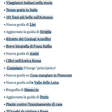
•
Viaggiatori italiani nella storia
•
Terme gratis in Italia
•
101 frasi più belle sull'Autunno
•
Nuova guida di
Lier
•
Aggiornata la guida di
Siviglia
•
Ritratto dei Coniugi Arnolfini
•
Breve biografia di Franz Kafka
•
Nuova guida di
Assisi
•
I libri nell'Antica Roma
•
Compiano
Il borgo "principesco"
•
Nuova guida su
Cosa mangiare in Piemonte
•
Nuova guida sull
a
Valle delle Loira
•
Biografia di
Masaccio
•
Aggiornata la guida di
Porto
•
Piante contro l'inquinamento di casa
•
70 luoghi da visitare a Praga