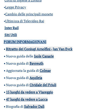
Corsi di inglese a Londra
•
Legge Privacy
•
Cambio delle principali monete
•
Ultim'ora di Televideo Rai
Inter Rail
Siti Utili
FORUM INFORMAGIOVANI
•
Ritratto dei Coniugi Arnolfini - Jan Van Eyck
•
Nuova guida delle
Isole Canarie
•
Nuova guida di
Bayreuth
•
Aggiornata la guida di
Colmar
•
Nuova guida di
Aquileia
•
Nuova guida di
Cividale del Friuli
•
15 luoghi da vedere a Viareggio
•
47 luoghi da vedere a Lucca
•
Biografia di
Salvador Dalì