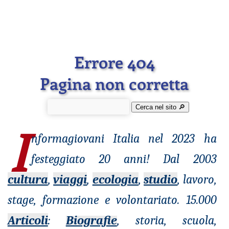
Errore 404
Pagina non corretta
Cerca nel sito 🔎︎
I
nformagiovani
Italia nel 2023 ha
festeggiato 20 anni! Dal 2003
cultura
,
viaggi
,
ecologia
,
studio
, lavoro,
stage, formazione e volontariato. 15.000
Articoli
:
Biografie
, storia, scuola,