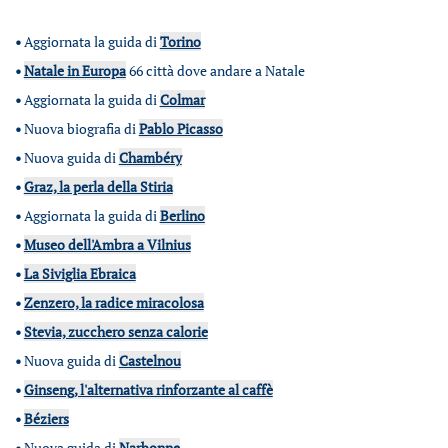
•
Aggiornata la guida di
Torino
•
Natale in Europa
66 città dove andare a Natale
•
Aggiornata la guida di
Colmar
•
Nuova biografia di
Pablo Picasso
•
Nuova guida di
Chambéry
•
Graz, la perla della Stiria
•
Aggiornata la guida di
Berlino
•
Museo dell'Ambra a Vilnius
•
La Siviglia Ebraica
•
Zenzero, la radice miracolosa
•
Stevia, zucchero senza calorie
•
Nuova guida di
Castelnou
•
Ginseng, l'alternativa rinforzante al caffè
•
Béziers
•
Nuova guida di
Narbonne