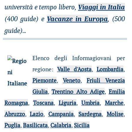
università e tempo libero,
Viaggi in Italia
(400 guide) e
Vacanze in Europa
, (500
guide)
...
Elenco degli Informagiovani per
regione
:
Valle d'Aosta
,
Lombardia
,
Piemonte
,
Veneto
,
Friuli Venezia
Giulia
,
Trentino Alto Adige
,
Emilia
Romagna
,
Toscana
,
Liguria
,
Umbria
,
Marche
,
Abruzzo
,
Lazio
,
Campania
,
Sardegna
,
Molise
,
Puglia
,
Basilicata
,
Calabria
,
Sicilia