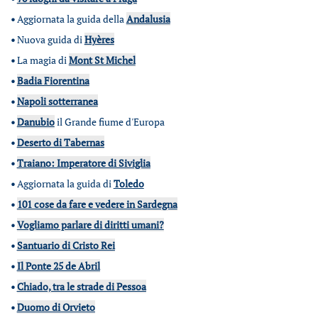
•
Aggiornata la guida della
Andalusia
•
Nuova guida di
Hyères
•
La magia di
Mont St Michel
•
Badia Fiorentina
•
Napoli sotterranea
•
Danubio
il Grande fiume d'Europa
•
Deserto di Tabernas
•
Traiano: Imperatore di Siviglia
•
Aggiornata la guida di
Toledo
•
101 cose da fare e vedere in Sardegna
•
Vogliamo parlare di diritti umani?
•
Santuario di Cristo Rei
•
Il Ponte 25 de Abril
•
Chiado, tra le strade di Pessoa
•
Duomo di Orvieto