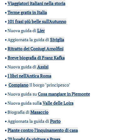
•
Viaggiatori italiani nella storia
•
Terme gratis in Italia
•
101 frasi più belle sull'Autunno
•
Nuova guida di
Lier
•
Aggiornata la guida di
Siviglia
•
Ritratto dei Coniugi Arnolfini
•
Breve biografia di Franz Kafka
•
Nuova guida di
Assisi
•
I libri nell'Antica Roma
•
Compiano
Il borgo "principesco"
•
Nuova guida su
Cosa mangiare in Piemonte
•
Nuova guida sull
a
Valle delle Loira
•
Biografia di
Masaccio
•
Aggiornata la guida di
Porto
•
Piante contro l'inquinamento di casa
•
70 luoghi da visitare a Praga