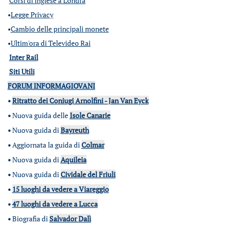
Corsi di inglese a Londra
•
Legge Privacy
•
Cambio delle principali monete
•
Ultim'ora di Televideo Rai
Inter Rail
Siti Utili
FORUM INFORMAGIOVANI
•
Ritratto dei Coniugi Arnolfini - Jan Van Eyck
•
Nuova guida delle
Isole Canarie
•
Nuova guida di
Bayreuth
•
Aggiornata la guida di
Colmar
•
Nuova guida di
Aquileia
•
Nuova guida di
Cividale del Friuli
•
15 luoghi da vedere a Viareggio
•
47 luoghi da vedere a Lucca
•
Biografia di
Salvador Dalì