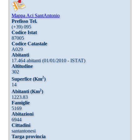
Mappa Aci SantAntonio
Prefisso Tel.
(+39) 095
Codice Istat
87005
Codice Catastale
A029
Abitanti
17.464 abitanti (01/01/2010 - ISTAT)
Altitudine
302
2
Superfice (Km
)
14
2
Abitanti (Km
)
1223.83
Famiglie
5169
Abitazioni
6944
Cittadini
santantonesi
Targa provincia