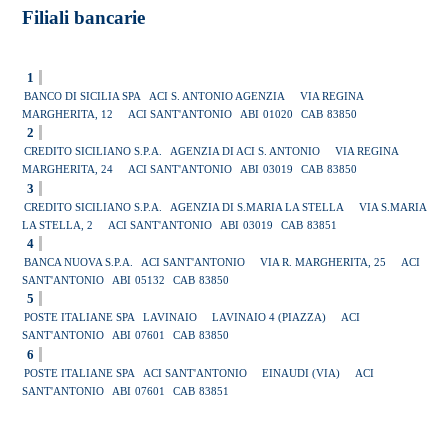
Filiali bancarie
1
BANCO DI SICILIA SPA
ACI S. ANTONIO AGENZIA
VIA REGINA
MARGHERITA, 12
ACI SANT'ANTONIO
ABI
01020
CAB
83850
2
CREDITO SICILIANO S.P.A.
AGENZIA DI ACI S. ANTONIO
VIA REGINA
MARGHERITA, 24
ACI SANT'ANTONIO
ABI
03019
CAB
83850
3
CREDITO SICILIANO S.P.A.
AGENZIA DI S.MARIA LA STELLA
VIA S.MARIA
LA STELLA, 2
ACI SANT'ANTONIO
ABI
03019
CAB
83851
4
BANCA NUOVA S.P.A.
ACI SANT'ANTONIO
VIA R. MARGHERITA, 25
ACI
SANT'ANTONIO
ABI
05132
CAB
83850
5
POSTE ITALIANE SPA
LAVINAIO
LAVINAIO 4 (PIAZZA)
ACI
SANT'ANTONIO
ABI
07601
CAB
83850
6
POSTE ITALIANE SPA
ACI SANT'ANTONIO
EINAUDI (VIA)
ACI
SANT'ANTONIO
ABI
07601
CAB
83851