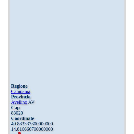
Regione
Campania
Provincia
Avellino
AV
Cap
83020
Coordinate
40.883333300000000
14.816666700000000