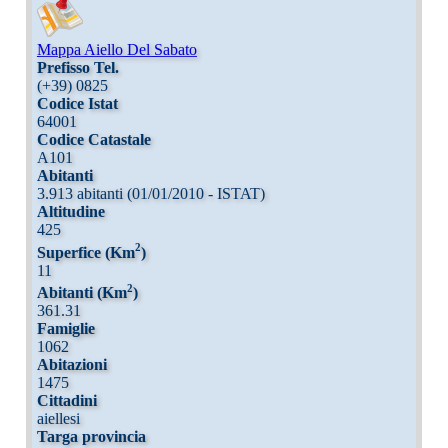
Mappa Aiello Del Sabato
Prefisso Tel.
(+39) 0825
Codice Istat
64001
Codice Catastale
A101
Abitanti
3.913 abitanti (01/01/2010 - ISTAT)
Altitudine
425
2
Superfice (Km
)
11
2
Abitanti (Km
)
361.31
Famiglie
1062
Abitazioni
1475
Cittadini
aiellesi
Targa provincia