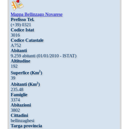
Mappa Bellinzago Novarese
Prefisso Tel.
(+39) 0321
Codice Istat
3016
Codice Catastale
A752
Abitanti
9.259 abitanti (01/01/2010 - ISTAT)
Altitudine
192
2
Superfice (Km
)
39
2
Abitanti (Km
)
235.48
Famiglie
3374
Abitazioni
3802
Cittadini
bellinzaghesi
Targa provincia