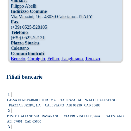
Sindaco
Filippo Abelli
Indirizzo Comune
Via Mazzini, 16 - 43030 Calestano - ITALY
Fax
(+39) 0525-528105
Telefono
(+39) 0525-52121
Piazza Storica
Calestano
Comuni limitrofi
Berceto
,
Corniglio
,
Felino
,
Langhirano
,
Terenzo
Filiali bancarie
1
CASSA DI RISPARMIO DI PARMA E PIACENZA
AGENZIA DI CALESTANO
PIAZZA EUROPA, 1/A
CALESTANO
ABI
06230
CAB
65680
2
POSTE ITALIANE SPA
RAVARANO
VIA PROVINCIALE, 76/A
CALESTANO
ABI
07601
CAB
65680
3