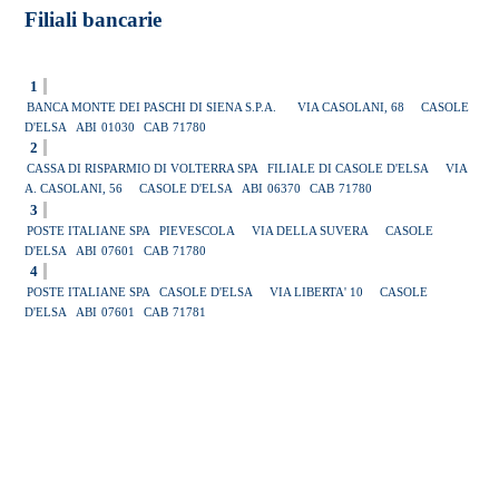
Filiali bancarie
1
BANCA MONTE DEI PASCHI DI SIENA S.P.A.
VIA CASOLANI, 68
CASOLE
D'ELSA
ABI
01030
CAB
71780
2
CASSA DI RISPARMIO DI VOLTERRA SPA
FILIALE DI CASOLE D'ELSA
VIA
A. CASOLANI, 56
CASOLE D'ELSA
ABI
06370
CAB
71780
3
POSTE ITALIANE SPA
PIEVESCOLA
VIA DELLA SUVERA
CASOLE
D'ELSA
ABI
07601
CAB
71780
4
POSTE ITALIANE SPA
CASOLE D'ELSA
VIA LIBERTA' 10
CASOLE
D'ELSA
ABI
07601
CAB
71781