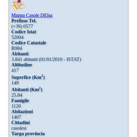
Mappa Casole DElsa
Prefisso Tel.
(+39) 0577
Codice Istat
52004
Codice Catastale
B984
Abitanti
3.841 abitanti (01/01/2010 - ISTAT)
Altitudine
417
2
Superfice (Km
)
149
2
Abitanti (Km
)
25.84
Famiglie
1120
Abitazioni
1407
Cittadini
casolesi
Targa provincia