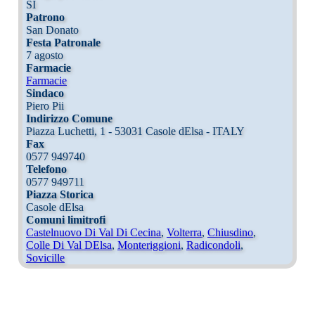
SI
Patrono
San Donato
Festa Patronale
7 agosto
Farmacie
Farmacie
Sindaco
Piero Pii
Indirizzo Comune
Piazza Luchetti, 1 - 53031 Casole dElsa - ITALY
Fax
0577 949740
Telefono
0577 949711
Piazza Storica
Casole dElsa
Comuni limitrofi
Castelnuovo Di Val Di Cecina
,
Volterra
,
Chiusdino
,
Colle Di Val DElsa
,
Monteriggioni
,
Radicondoli
,
Sovicille