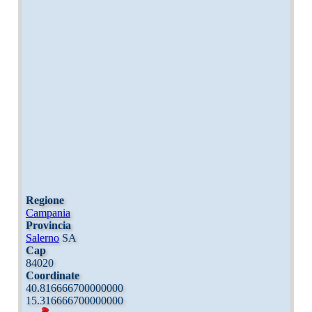
Regione
Campania
Provincia
Salerno
SA
Cap
84020
Coordinate
40.816666700000000
15.316666700000000