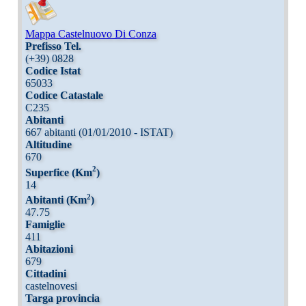
Mappa Castelnuovo Di Conza
Prefisso Tel.
(+39) 0828
Codice Istat
65033
Codice Catastale
C235
Abitanti
667 abitanti (01/01/2010 - ISTAT)
Altitudine
670
2
Superfice (Km
)
14
2
Abitanti (Km
)
47.75
Famiglie
411
Abitazioni
679
Cittadini
castelnovesi
Targa provincia