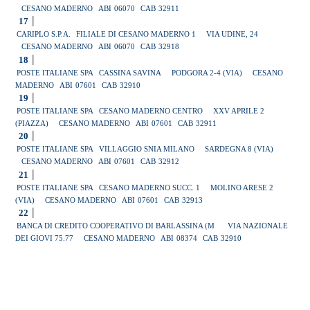
CESANO MADERNO
ABI
06070
CAB
32911
17
CARIPLO S.P.A.
FILIALE DI CESANO MADERNO 1
VIA UDINE, 24
CESANO MADERNO
ABI
06070
CAB
32918
18
POSTE ITALIANE SPA
CASSINA SAVINA
PODGORA 2-4 (VIA)
CESANO
MADERNO
ABI
07601
CAB
32910
19
POSTE ITALIANE SPA
CESANO MADERNO CENTRO
XXV APRILE 2
(PIAZZA)
CESANO MADERNO
ABI
07601
CAB
32911
20
POSTE ITALIANE SPA
VILLAGGIO SNIA MILANO
SARDEGNA 8 (VIA)
CESANO MADERNO
ABI
07601
CAB
32912
21
POSTE ITALIANE SPA
CESANO MADERNO SUCC. 1
MOLINO ARESE 2
(VIA)
CESANO MADERNO
ABI
07601
CAB
32913
22
BANCA DI CREDITO COOPERATIVO DI BARLASSINA (M
VIA NAZIONALE
DEI GIOVI 75.77
CESANO MADERNO
ABI
08374
CAB
32910