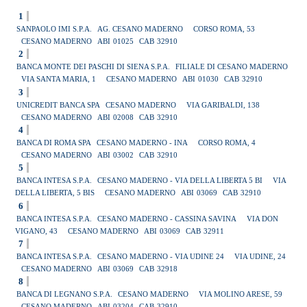
1
SANPAOLO IMI S.P.A.
AG. CESANO MADERNO
CORSO ROMA, 53
CESANO MADERNO
ABI
01025
CAB
32910
2
BANCA MONTE DEI PASCHI DI SIENA S.P.A.
FILIALE DI CESANO MADERNO
VIA SANTA MARIA, 1
CESANO MADERNO
ABI
01030
CAB
32910
3
UNICREDIT BANCA SPA
CESANO MADERNO
VIA GARIBALDI, 138
CESANO MADERNO
ABI
02008
CAB
32910
4
BANCA DI ROMA SPA
CESANO MADERNO - INA
CORSO ROMA, 4
CESANO MADERNO
ABI
03002
CAB
32910
5
BANCA INTESA S.P.A.
CESANO MADERNO - VIA DELLA LIBERTA 5 BI
VIA
DELLA LIBERTA, 5 BIS
CESANO MADERNO
ABI
03069
CAB
32910
6
BANCA INTESA S.P.A.
CESANO MADERNO - CASSINA SAVINA
VIA DON
VIGANO, 43
CESANO MADERNO
ABI
03069
CAB
32911
7
BANCA INTESA S.P.A.
CESANO MADERNO - VIA UDINE 24
VIA UDINE, 24
CESANO MADERNO
ABI
03069
CAB
32918
8
BANCA DI LEGNANO S.P.A.
CESANO MADERNO
VIA MOLINO ARESE, 59
CESANO MADERNO
ABI
03204
CAB
32910