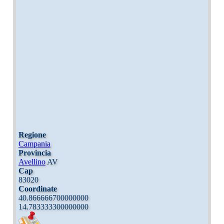
Regione
Campania
Provincia
Avellino
AV
Cap
83020
Coordinate
40.866666700000000
14.783333300000000