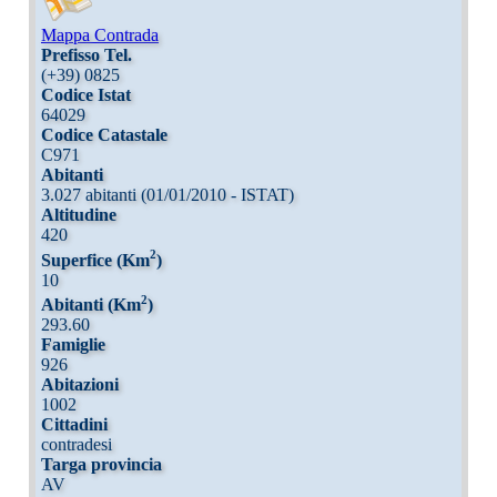
Mappa Contrada
Prefisso Tel.
(+39) 0825
Codice Istat
64029
Codice Catastale
C971
Abitanti
3.027 abitanti (01/01/2010 - ISTAT)
Altitudine
420
2
Superfice (Km
)
10
2
Abitanti (Km
)
293.60
Famiglie
926
Abitazioni
1002
Cittadini
contradesi
Targa provincia
AV