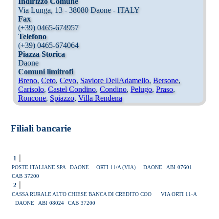
Indirizzo Comune
Via Lunga, 13 - 38080 Daone - ITALY
Fax
(+39) 0465-674957
Telefono
(+39) 0465-674064
Piazza Storica
Daone
Comuni limitrofi
Breno
,
Ceto
,
Cevo
,
Saviore DellAdamello
,
Bersone
,
Carisolo
,
Castel Condino
,
Condino
,
Pelugo
,
Praso
,
Roncone
,
Spiazzo
,
Villa Rendena
Filiali bancarie
1
POSTE ITALIANE SPA
DAONE
ORTI 11/A (VIA)
DAONE
ABI
07601
CAB
37200
2
CASSA RURALE ALTO CHIESE BANCA DI CREDITO COO
VIA ORTI 11-A
DAONE
ABI
08024
CAB
37200