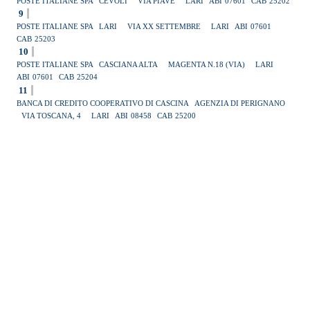
POSTE ITALIANE SPA
CEVOLI
VIA PIAVE
LARI
ABI
07601
CAB
25202
9
POSTE ITALIANE SPA
LARI
VIA XX SETTEMBRE
LARI
ABI
07601
CAB
25203
10
POSTE ITALIANE SPA
CASCIANA ALTA
MAGENTA N.18 (VIA)
LARI
ABI
07601
CAB
25204
11
BANCA DI CREDITO COOPERATIVO DI CASCINA
AGENZIA DI PERIGNANO
VIA TOSCANA, 4
LARI
ABI
08458
CAB
25200