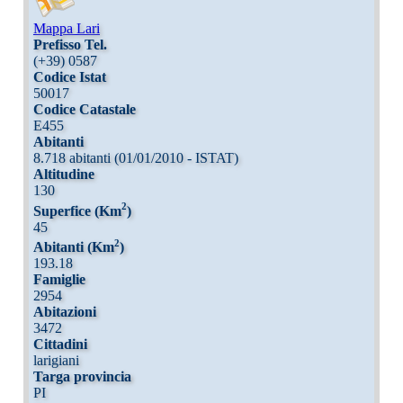
Mappa Lari
Prefisso Tel.
(+39) 0587
Codice Istat
50017
Codice Catastale
E455
Abitanti
8.718 abitanti (01/01/2010 - ISTAT)
Altitudine
130
2
Superfice (Km
)
45
2
Abitanti (Km
)
193.18
Famiglie
2954
Abitazioni
3472
Cittadini
larigiani
Targa provincia
PI