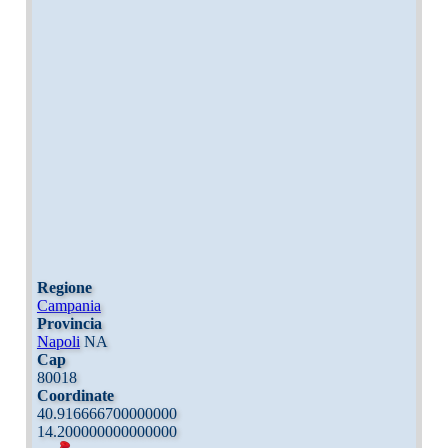
Regione
Campania
Provincia
Napoli
NA
Cap
80018
Coordinate
40.916666700000000
14.200000000000000