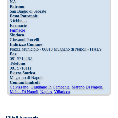
NA
Patrono
San Biagio di Sebaste
Festa Patronale
3 febbraio
Farmacie
Farmacie
Sindaco
Giovanni Porcelli
Indirizzo Comune
Piazza Municipio - 80018 Mugnano di Napoli - ITALY
Fax
081 5712262
Telefono
081 5710111
Piazza Storica
Mugnano di Napoli
Comuni limitrofi
Calvizzano
,
Giugliano In Campania
,
Marano Di Napoli
,
Melito Di Napoli
,
Naples
,
Villaricca
Filiali bancarie