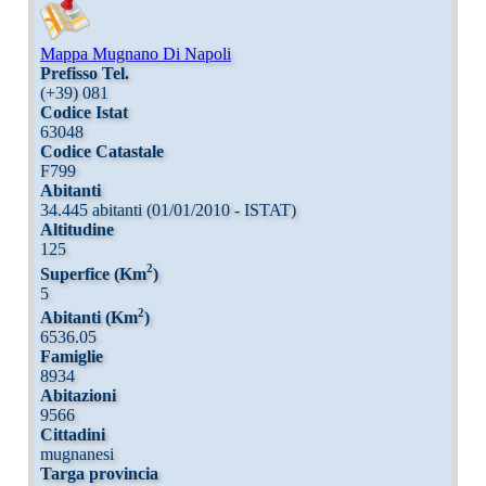
Mappa Mugnano Di Napoli
Prefisso Tel.
(+39) 081
Codice Istat
63048
Codice Catastale
F799
Abitanti
34.445 abitanti (01/01/2010 - ISTAT)
Altitudine
125
2
Superfice (Km
)
5
2
Abitanti (Km
)
6536.05
Famiglie
8934
Abitazioni
9566
Cittadini
mugnanesi
Targa provincia