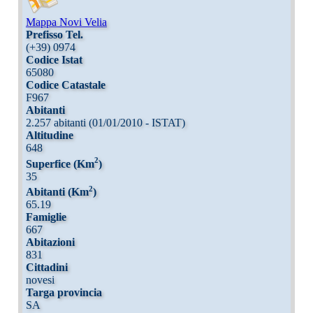
Mappa Novi Velia
Prefisso Tel.
(+39) 0974
Codice Istat
65080
Codice Catastale
F967
Abitanti
2.257 abitanti (01/01/2010 - ISTAT)
Altitudine
648
2
Superfice (Km
)
35
2
Abitanti (Km
)
65.19
Famiglie
667
Abitazioni
831
Cittadini
novesi
Targa provincia
SA