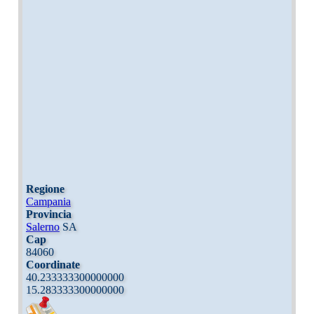
Regione
Campania
Provincia
Salerno
SA
Cap
84060
Coordinate
40.233333300000000
15.283333300000000