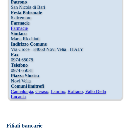
Patrono
San Nicola di Bari
Festa Patronale
6 dicembre
Farmacie
Farmacie
Sindaco
Maria Ricchiuti
Indirizzo Comune
Via Croce - 84060 Novi Velia - ITALY
Fax
0974 65078
Telefono
0974 65031
Piazza Storica
Novi Velia
Comuni limitrofi
Cannalonga
,
Ceraso
,
Laurino
,
Rofrano
,
Vallo Della
Lucania
Filiali bancarie