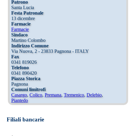
Patrono
Santa Lucia
Festa Patronale
13 dicembre
Farmacie
Farmacie
Sindaco
Martino Colombo
Indirizzo Comune
Via Nuova, 2 - 23833 Pagnona - ITALY
Fax
0341 819026
Telefono
0341 890420
Piazza Storica
Pagnona
Comuni limitrofi
Casargo
,
Colico
,
Premana
,
Tremenico
,
Delebio
,
Piantedo
Filiali bancarie