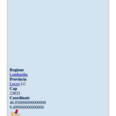
Regione
Lombardia
Provincia
Lecco
LC
Cap
23833
Coordinate
46.050000000000000
9.400000000000000