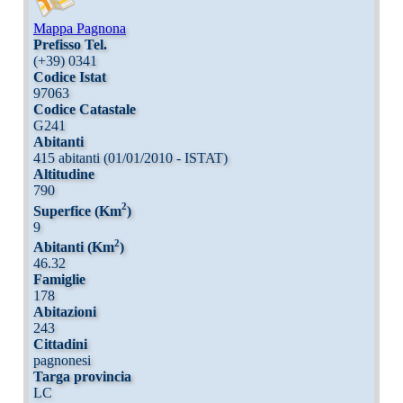
Mappa Pagnona
Prefisso Tel.
(+39) 0341
Codice Istat
97063
Codice Catastale
G241
Abitanti
415 abitanti (01/01/2010 - ISTAT)
Altitudine
790
2
Superfice (Km
)
9
2
Abitanti (Km
)
46.32
Famiglie
178
Abitazioni
243
Cittadini
pagnonesi
Targa provincia
LC