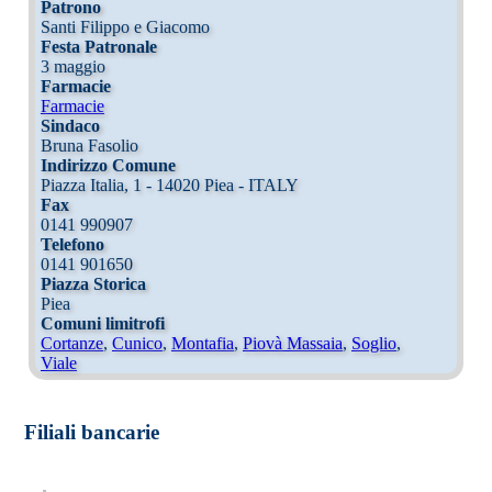
Patrono
Santi Filippo e Giacomo
Festa Patronale
3 maggio
Farmacie
Farmacie
Sindaco
Bruna Fasolio
Indirizzo Comune
Piazza Italia, 1 - 14020 Piea - ITALY
Fax
0141 990907
Telefono
0141 901650
Piazza Storica
Piea
Comuni limitrofi
Cortanze
,
Cunico
,
Montafia
,
Piovà Massaia
,
Soglio
,
Viale
Filiali bancarie