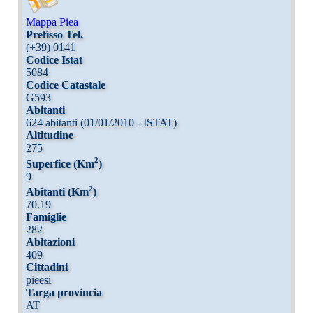
Mappa Piea
Prefisso Tel.
(+39) 0141
Codice Istat
5084
Codice Catastale
G593
Abitanti
624 abitanti (01/01/2010 - ISTAT)
Altitudine
275
2
Superfice (Km
)
9
2
Abitanti (Km
)
70.19
Famiglie
282
Abitazioni
409
Cittadini
pieesi
Targa provincia
AT