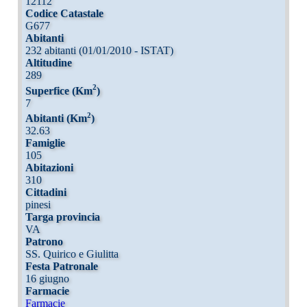
12112
Codice Catastale
G677
Abitanti
232 abitanti (01/01/2010 - ISTAT)
Altitudine
289
2
Superfice (Km
)
7
2
Abitanti (Km
)
32.63
Famiglie
105
Abitazioni
310
Cittadini
pinesi
Targa provincia
VA
Patrono
SS. Quirico e Giulitta
Festa Patronale
16 giugno
Farmacie
Farmacie