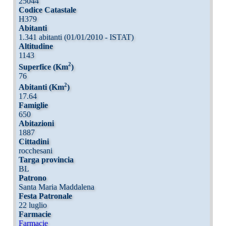
25044
Codice Catastale
H379
Abitanti
1.341 abitanti (01/01/2010 - ISTAT)
Altitudine
1143
2
Superfice (Km
)
76
2
Abitanti (Km
)
17.64
Famiglie
650
Abitazioni
1887
Cittadini
rocchesani
Targa provincia
BL
Patrono
Santa Maria Maddalena
Festa Patronale
22 luglio
Farmacie
Farmacie