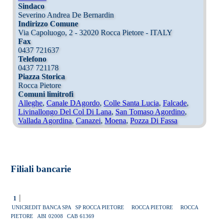
Sindaco
Severino Andrea De Bernardin
Indirizzo Comune
Via Capoluogo, 2 - 32020 Rocca Pietore - ITALY
Fax
0437 721637
Telefono
0437 721178
Piazza Storica
Rocca Pietore
Comuni limitrofi
Alleghe
,
Canale DAgordo
,
Colle Santa Lucia
,
Falcade
,
Livinallongo Del Col Di Lana
,
San Tomaso Agordino
,
Vallada Agordina
,
Canazei
,
Moena
,
Pozza Di Fassa
Filiali bancarie
1
UNICREDIT BANCA SPA
SP ROCCA PIETORE
ROCCA PIETORE
ROCCA
PIETORE
ABI
02008
CAB
61369