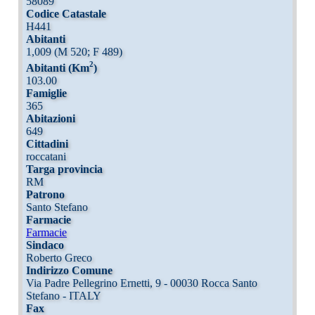
58089
Codice Catastale
H441
Abitanti
1,009 (M 520; F 489)
2
Abitanti (Km
)
103.00
Famiglie
365
Abitazioni
649
Cittadini
roccatani
Targa provincia
RM
Patrono
Santo Stefano
Farmacie
Farmacie
Sindaco
Roberto Greco
Indirizzo Comune
Via Padre Pellegrino Ernetti, 9 - 00030 Rocca Santo
Stefano - ITALY
Fax