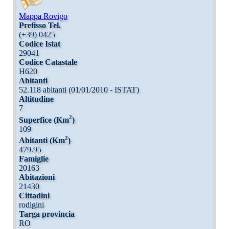
Mappa Rovigo
Prefisso Tel.
(+39) 0425
Codice Istat
29041
Codice Catastale
H620
Abitanti
52.118 abitanti (01/01/2010 - ISTAT)
Altitudine
7
2
Superfice (Km
)
109
2
Abitanti (Km
)
479.95
Famiglie
20163
Abitazioni
21430
Cittadini
rodigini
Targa provincia
RO