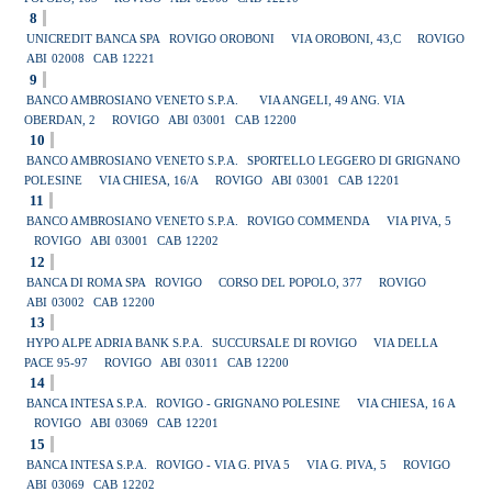
8
UNICREDIT BANCA SPA
ROVIGO OROBONI
VIA OROBONI, 43,C
ROVIGO
ABI
02008
CAB
12221
9
BANCO AMBROSIANO VENETO S.P.A.
VIA ANGELI, 49 ANG. VIA
OBERDAN, 2
ROVIGO
ABI
03001
CAB
12200
10
BANCO AMBROSIANO VENETO S.P.A.
SPORTELLO LEGGERO DI GRIGNANO
POLESINE
VIA CHIESA, 16/A
ROVIGO
ABI
03001
CAB
12201
11
BANCO AMBROSIANO VENETO S.P.A.
ROVIGO COMMENDA
VIA PIVA, 5
ROVIGO
ABI
03001
CAB
12202
12
BANCA DI ROMA SPA
ROVIGO
CORSO DEL POPOLO, 377
ROVIGO
ABI
03002
CAB
12200
13
HYPO ALPE ADRIA BANK S.P.A.
SUCCURSALE DI ROVIGO
VIA DELLA
PACE 95-97
ROVIGO
ABI
03011
CAB
12200
14
BANCA INTESA S.P.A.
ROVIGO - GRIGNANO POLESINE
VIA CHIESA, 16 A
ROVIGO
ABI
03069
CAB
12201
15
BANCA INTESA S.P.A.
ROVIGO - VIA G. PIVA 5
VIA G. PIVA, 5
ROVIGO
ABI
03069
CAB
12202