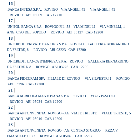
16
BANCA INTESA S.P.A.
ROVIGO - VIA ANGELI 49
VIA ANGELI, 49
ROVIGO
ABI
03069
CAB
12210
17
UNIPOL BANCA S.P.A.
ROVIGO FIL. 58 - VIA MINELLI
VIA MINELLI, 1
ANG. C.SO DEL POPOLO
ROVIGO
ABI
03127
CAB
12200
18
UNICREDIT PRIVATE BANKING S.P.A.
ROVIGO
GALLERIA BERNARDINO
DA FELTRE, 8
ROVIGO
ABI
03223
CAB
12200
19
UNICREDIT BANCA D'IMPRESA S.P.A.
ROVIGO
GALLERIA BERNARDINO
DA FELTRE N.8
ROVIGO
ABI
03226
CAB
12200
20
BANCA FIDEURAM SPA
FILIALE DI ROVIGO
VIA SILVESTRI 1
ROVIGO
ABI
03296
CAB
12200
21
BANCA AGRICOLA MANTOVANA S.P.A.
ROVIGO
VIA G.PASCOLI
ROVIGO
ABI
05024
CAB
12200
22
BANCA ANTONVENETA
ROVIGO - AG. VIALE TRIESTE
VIALE TRIESTE, 5
ROVIGO
ABI
05040
CAB
12200
23
BANCA ANTONVENETA
ROVIGO - AG. CENTRO STORICO
P.ZZA V.
EMANUELE II, 27
ROVIGO
ABI
05040
CAB
12202