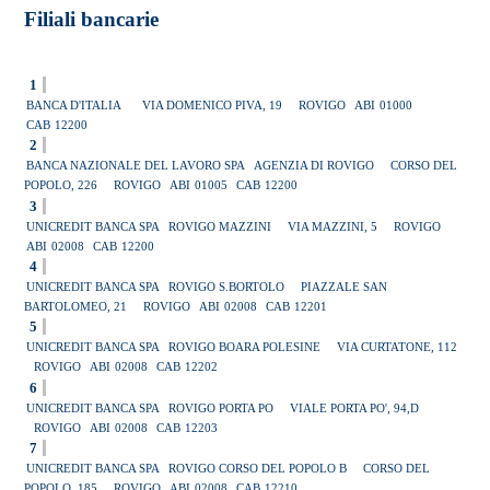
Filiali bancarie
1
BANCA D'ITALIA
VIA DOMENICO PIVA, 19
ROVIGO
ABI
01000
CAB
12200
2
BANCA NAZIONALE DEL LAVORO SPA
AGENZIA DI ROVIGO
CORSO DEL
POPOLO, 226
ROVIGO
ABI
01005
CAB
12200
3
UNICREDIT BANCA SPA
ROVIGO MAZZINI
VIA MAZZINI, 5
ROVIGO
ABI
02008
CAB
12200
4
UNICREDIT BANCA SPA
ROVIGO S.BORTOLO
PIAZZALE SAN
BARTOLOMEO, 21
ROVIGO
ABI
02008
CAB
12201
5
UNICREDIT BANCA SPA
ROVIGO BOARA POLESINE
VIA CURTATONE, 112
ROVIGO
ABI
02008
CAB
12202
6
UNICREDIT BANCA SPA
ROVIGO PORTA PO
VIALE PORTA PO', 94,D
ROVIGO
ABI
02008
CAB
12203
7
UNICREDIT BANCA SPA
ROVIGO CORSO DEL POPOLO B
CORSO DEL
POPOLO, 185
ROVIGO
ABI
02008
CAB
12210