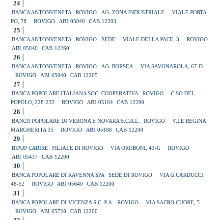
24
BANCA ANTONVENETA
ROVIGO - AG. ZONA INDUSTRIALE
VIALE PORTA
PO, 78
ROVIGO
ABI
05040
CAB
12203
25
BANCA ANTONVENETA
ROVIGO - SEDE
VIALE DELLA PACE, 3
ROVIGO
ABI
05040
CAB
12260
26
BANCA ANTONVENETA
ROVIGO - AG. BORSEA
VIA SAVONAROLA, 67-D
ROVIGO
ABI
05040
CAB
12265
27
BANCA POPOLARE ITALIANA SOC. COOPERATIVA
ROVIGO
C.SO DEL
POPOLO, 228-232
ROVIGO
ABI
05164
CAB
12200
28
BANCO POPOLARE DI VERONA E NOVARA S.C.R.L.
ROVIGO
V.LE REGINA
MARGHERITA 35
ROVIGO
ABI
05188
CAB
12200
29
BIPOP CARIRE
FILIALE DI ROVIGO
VIA OROBONI, 43-G
ROVIGO
ABI
05437
CAB
12200
30
BANCA POPOLARE DI RAVENNA SPA
SEDE DI ROVIGO
VIA G.CARDUCCI
48-52
ROVIGO
ABI
05640
CAB
12200
31
BANCA POPOLARE DI VICENZA S.C. P A.
ROVIGO
VIA SACRO CUORE, 5
ROVIGO
ABI
05728
CAB
12200