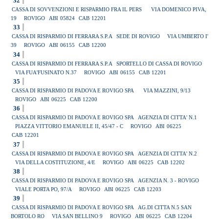
32
CASSA DI SOVVENZIONI E RISPARMIO FRA IL PERS
VIA DOMENICO PIVA,
19
ROVIGO
ABI
05824
CAB
12201
33
CASSA DI RISPARMIO DI FERRARA S.P.A
SEDE DI ROVIGO
VIA UMBERTO I'
39
ROVIGO
ABI
06155
CAB
12200
34
CASSA DI RISPARMIO DI FERRARA S.P.A
SPORTELLO DI CASSA DI ROVIGO
VIA FUA'FUSINATO N.37
ROVIGO
ABI
06155
CAB
12201
35
CASSA DI RISPARMIO DI PADOVA E ROVIGO SPA
VIA MAZZINI, 9/13
ROVIGO
ABI
06225
CAB
12200
36
CASSA DI RISPARMIO DI PADOVA E ROVIGO SPA
AGENZIA DI CITTA' N.1
PIAZZA VITTORIO EMANUELE II, 45/47 - C
ROVIGO
ABI
06225
CAB
12201
37
CASSA DI RISPARMIO DI PADOVA E ROVIGO SPA
AGENZIA DI CITTA' N.2
VIA DELLA COSTITUZIONE, 4/E
ROVIGO
ABI
06225
CAB
12202
38
CASSA DI RISPARMIO DI PADOVA E ROVIGO SPA
AGENZIA N. 3 - ROVIGO
VIALE PORTA PO, 97/A
ROVIGO
ABI
06225
CAB
12203
39
CASSA DI RISPARMIO DI PADOVA E ROVIGO SPA
AG.DI CITTA N.5 SAN
BORTOLO RO
VIA SAN BELLINO 9
ROVIGO
ABI
06225
CAB
12204