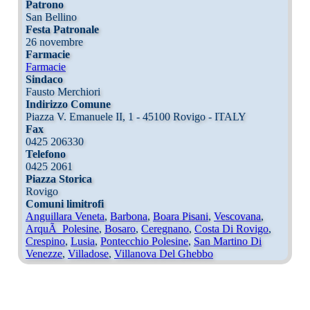
Patrono
San Bellino
Festa Patronale
26 novembre
Farmacie
Farmacie
Sindaco
Fausto Merchiori
Indirizzo Comune
Piazza V. Emanuele II, 1 - 45100 Rovigo - ITALY
Fax
0425 206330
Telefono
0425 2061
Piazza Storica
Rovigo
Comuni limitrofi
Anguillara Veneta
,
Barbona
,
Boara Pisani
,
Vescovana
,
ArquÃ Polesine
,
Bosaro
,
Ceregnano
,
Costa Di Rovigo
,
Crespino
,
Lusia
,
Pontecchio Polesine
,
San Martino Di
Venezze
,
Villadose
,
Villanova Del Ghebbo