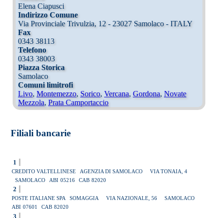
Elena Ciapusci
Indirizzo Comune
Via Provinciale Trivulzia, 12 - 23027 Samolaco - ITALY
Fax
0343 38113
Telefono
0343 38003
Piazza Storica
Samolaco
Comuni limitrofi
Livo
,
Montemezzo
,
Sorico
,
Vercana
,
Gordona
,
Novate
Mezzola
,
Prata Camportaccio
Filiali bancarie
1
CREDITO VALTELLINESE
AGENZIA DI SAMOLACO
VIA TONAIA, 4
SAMOLACO
ABI
05216
CAB
82020
2
POSTE ITALIANE SPA
SOMAGGIA
VIA NAZIONALE, 56
SAMOLACO
ABI
07601
CAB
82020
3