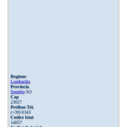
Regione
Lombardia
Provincia
Sondrio
SO
Cap
23027
Prefisso Tel.
(+39) 0343
Codice Istat
14057