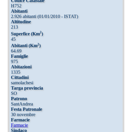
Codice Catastale
H752
Abitanti
2.926 abitanti (01/01/2010 - ISTAT)
Altitudine
213
2
Superfice (Km
)
45
2
Abitanti (Km
)
64.69
Famiglie
975
Abitazioni
1335
Cittadini
samolachesi
Targa provincia
SO
Patrono
SantAndrea
Festa Patronale
30 novembre
Farmacie
Farmacie
Sindaco